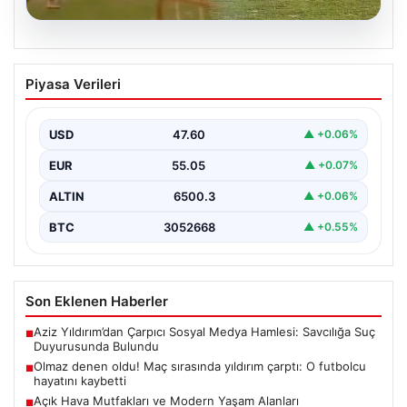
04.08.2026
Olmaz denen oldu! Maç sırasında
Piyasa Verileri
yıldırım çarptı: O futbolcu hayatını
kaybetti
USD
47.60
▲ +0.06%
EUR
55.05
▲ +0.07%
ALTIN
6500.3
▲ +0.06%
BTC
3052668
▲ +0.55%
Son Eklenen Haberler
Aziz Yıldırım’dan Çarpıcı Sosyal Medya Hamlesi: Savcılığa Suç
■
Duyurusunda Bulundu
Olmaz denen oldu! Maç sırasında yıldırım çarptı: O futbolcu
■
hayatını kaybetti
Açık Hava Mutfakları ve Modern Yaşam Alanları
■