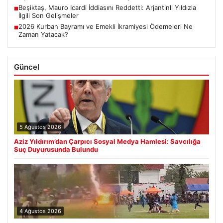
Beşiktaş, Mauro Icardi İddiasını Reddetti: Arjantinli Yıldızla
■
İlgili Son Gelişmeler
2026 Kurban Bayramı ve Emekli İkramiyesi Ödemeleri Ne
■
Zaman Yatacak?
Güncel
5 Ağustos 2026
Aziz Yıldırım’dan Çarpıcı Sosyal Medya Hamlesi: Savcılığa
Suç Duyurusunda Bulundu
4 Ağustos 2026