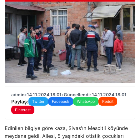
admin
•
14.11.2024 18:01
•
Güncellendi: 14.11.2024 18:01
Paylaş:
Twitter
Facebook
WhatsApp
Reddit
Pinterest
Edinilen bilgiye göre kaza, Sivas'ın Mescitli köyünde
meydana geldi. Ailesi, 5 yaşındaki otistik çocukları