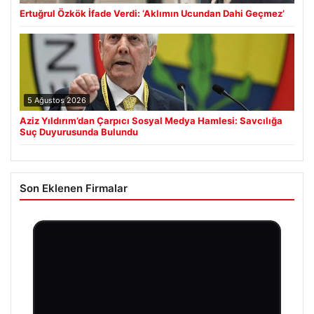
Ertuğrul Özkök İfade Verdi: ‘Aklımın Ucundan Dahi Geçmez’
5 Ağustos 2026
Aziz Yıldırım’dan Çarpıcı Sosyal Medya Hamlesi: Savcılığa
Suç Duyurusunda Bulundu
Son Eklenen Firmalar