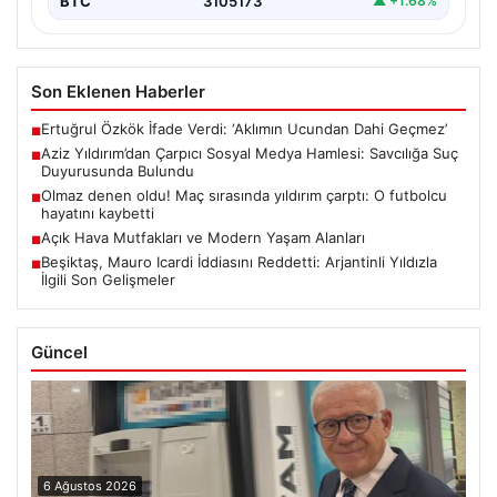
BTC
3105173
▲ +1.68%
Son Eklenen Haberler
Ertuğrul Özkök İfade Verdi: ‘Aklımın Ucundan Dahi Geçmez’
■
Aziz Yıldırım’dan Çarpıcı Sosyal Medya Hamlesi: Savcılığa Suç
■
Duyurusunda Bulundu
Olmaz denen oldu! Maç sırasında yıldırım çarptı: O futbolcu
■
hayatını kaybetti
Açık Hava Mutfakları ve Modern Yaşam Alanları
■
Beşiktaş, Mauro Icardi İddiasını Reddetti: Arjantinli Yıldızla
■
İlgili Son Gelişmeler
Güncel
6 Ağustos 2026