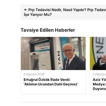
← Prp Tedavisi Nedir, Nasıl Yapılır? Prp Tedav
İşe Yarıyor Mu?
Tavsiye Edilen Haberler
6 Ağustos 2026
5 Ağustos
Ertuğrul Özkök İfade Verdi:
Aziz Yı
‘Aklımın Ucundan Dahi Geçmez’
Medya H
Duyuru