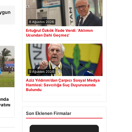
uygun
6 Ağustos 2026
Ertuğrul Özkök İfade Verdi: ‘Aklımın
Ucundan Dahi Geçmez’
5 Ağustos 2026
Aziz Yıldırım’dan Çarpıcı Sosyal Medya
Hamlesi: Savcılığa Suç Duyurusunda
Bulundu
ında
yatını
Son Eklenen Firmalar