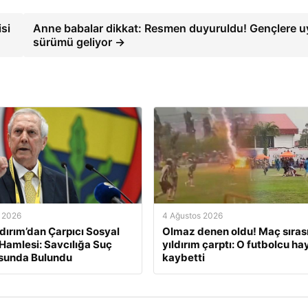
isi
Anne babalar dikkat: Resmen duyuruldu! Gençlere 
sürümü geliyor →
 2026
4 Ağustos 2026
ldırım’dan Çarpıcı Sosyal
Olmaz denen oldu! Maç sıras
amlesi: Savcılığa Suç
yıldırım çarptı: O futbolcu ha
sunda Bulundu
kaybetti