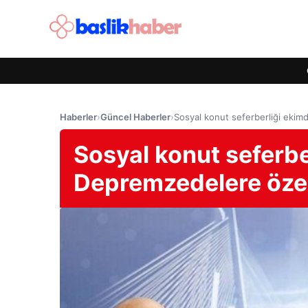
Haberler
›
Güncel Haberler
›
Sosyal konut seferberliği eki
Sosyal konut seferbe
Depremzedelere öze