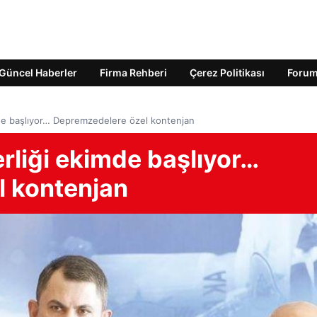
Güncel Haberler
Firma Rehberi
Çerez Politikası
Foru
mde başlıyor… Depremzedelere özel kontenjan
rliği ekimde başlıyor…
l kontenjan