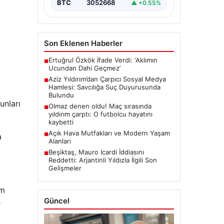
BTC
3052668
▲ +0.55%
Son Eklenen Haberler
Ertuğrul Özkök İfade Verdi: ‘Aklımın
■
Ucundan Dahi Geçmez’
Aziz Yıldırım’dan Çarpıcı Sosyal Medya
■
Hamlesi: Savcılığa Suç Duyurusunda
Bulundu
unları
Olmaz denen oldu! Maç sırasında
■
yıldırım çarptı: O futbolcu hayatını
kaybetti
Açık Hava Mutfakları ve Modern Yaşam
■
a
Alanları
Beşiktaş, Mauro Icardi İddiasını
■
Reddetti: Arjantinli Yıldızla İlgili Son
Gelişmeler
em
Güncel
e