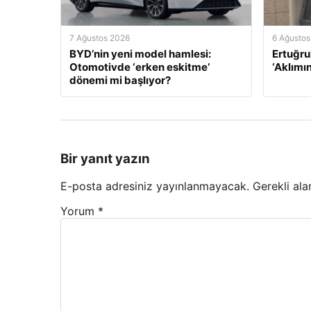
7 Ağustos 2026
6 Ağustos
BYD’nin yeni model hamlesi:
Ertuğru
Otomotivde ‘erken eskitme’
‘Aklımı
dönemi mi başlıyor?
Bir yanıt yazın
E-posta adresiniz yayınlanmayacak.
Gerekli ala
Yorum
*