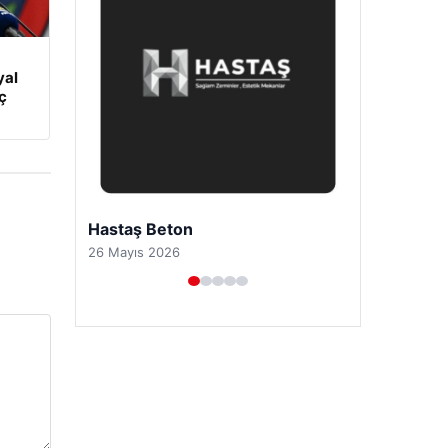
yal
ç
Prenses Night Club
29 Nisan 2026