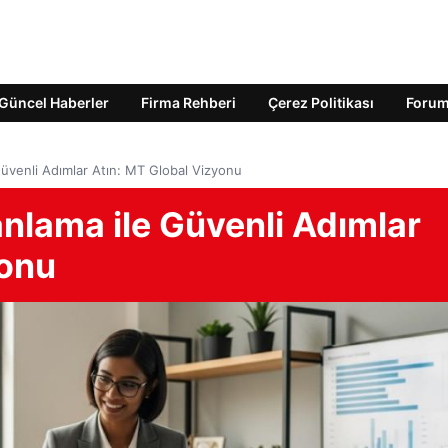
Güncel Haberler
Firma Rehberi
Çerez Politikası
Foru
 Güvenli Adımlar Atın: MT Global Vizyonu
anlama ile Güvenli Adımlar
yonu