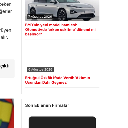
 çeken
ğerler
7 Ağustos 2026
BYD’nin yeni model hamlesi:
ürüyen
Otomotivde ‘erken eskitme’ dönemi mi
başlıyor?
lır.
çıktı
6 Ağustos 2026
Ertuğrul Özkök İfade Verdi: ‘Aklımın
Ucundan Dahi Geçmez’
Son Eklenen Firmalar