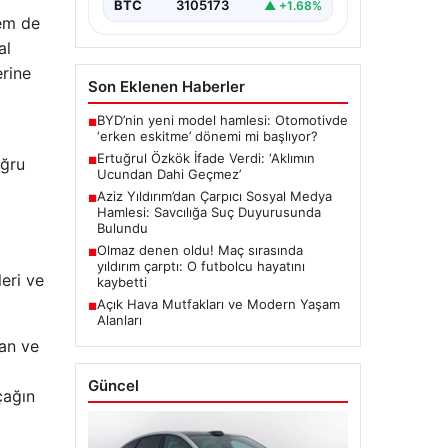
BTC
3105173
▲ +1.68%
hem de
al
erine
Son Eklenen Haberler
BYD’nin yeni model hamlesi: Otomotivde
■
‘erken eskitme’ dönemi mi başlıyor?
Ertuğrul Özkök İfade Verdi: ‘Aklımın
oğru
■
Ucundan Dahi Geçmez’
Aziz Yıldırım’dan Çarpıcı Sosyal Medya
■
Hamlesi: Savcılığa Suç Duyurusunda
Bulundu
Olmaz denen oldu! Maç sırasında
■
yıldırım çarptı: O futbolcu hayatını
eri ve
kaybetti
Açık Hava Mutfakları ve Modern Yaşam
■
Alanları
man ve
Güncel
çağın