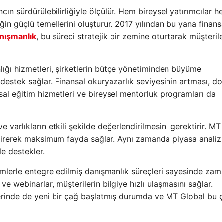
cın sürdürülebilirliğiyle ölçülür. Hem bireysel yatırımcılar 
ğin güçlü temellerini oluşturur. 2017 yılından bu yana finans
nışmanlık
, bu süreci stratejik bir zemine oturtarak müşteril
ığı hizmetleri, şirketlerin bütçe yönetiminden büyüme
destek sağlar. Finansal okuryazarlık seviyesinin artması, d
al eğitim hizmetleri ve bireysel mentorluk programları da
e varlıkların etkili şekilde değerlendirilmesini gerektirir. MT
iştirerek maksimum fayda sağlar. Aynı zamanda piyasa analizl
le destekler.
ümlerle entegre edilmiş danışmanlık süreçleri sayesinde za
 ve webinarlar, müşterilerin bilgiye hızlı ulaşmasını sağlar.
lerinde de yeni bir çağ başlatmış durumda ve MT Global bu 