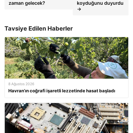
zaman gelecek?
koyduğunu duyurdu
→
Tavsiye Edilen Haberler
8 Ağustos 2026
Havran’ın coğrafi işaretli lezzetinde hasat başladı