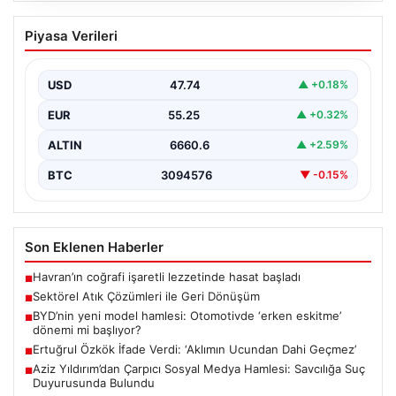
Sektörel Atık Çözümleri ile Geri
Piyasa Verileri
Dönüşüm
İş dünyasında gelişen sistemler sayesinde işletmeler
altyapı sistemlerini sürekli aralıklarla değiştirmektedir.
USD
47.74
▲ +0.18%
Bu güncelleme süreçlerinde…
EUR
55.25
▲ +0.32%
ALTIN
6660.6
▲ +2.59%
BTC
3094576
▼ -0.15%
Son Eklenen Haberler
Havran’ın coğrafi işaretli lezzetinde hasat başladı
■
Sektörel Atık Çözümleri ile Geri Dönüşüm
■
BYD’nin yeni model hamlesi: Otomotivde ‘erken eskitme’
■
dönemi mi başlıyor?
Ertuğrul Özkök İfade Verdi: ‘Aklımın Ucundan Dahi Geçmez’
■
Aziz Yıldırım’dan Çarpıcı Sosyal Medya Hamlesi: Savcılığa Suç
■
Duyurusunda Bulundu