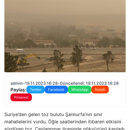
admin
•
19.11.2023 16:28
•
Güncellendi: 19.11.2023 16:28
Paylaş:
Twitter
Facebook
WhatsApp
Reddit
Pinterest
Suriye’den gelen toz bulutu Şanlıurfa’nın sınır
mahallelerini vurdu. Öğle saatlerinden itibaren etkisini
sürdüren toz, Ceylanpınar ilçesinde gökyüzünü kapladı.