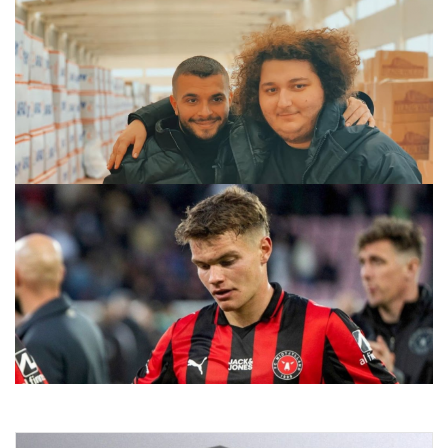
Mesut Can Tomay kimdir, kaç yaşında? Mesut Can Tomay
neden gözaltına alındı?
28.07.2026 06:04
Rövanş Öncesi Şok Gelişme: Beşiktaş’ın Rakibinde