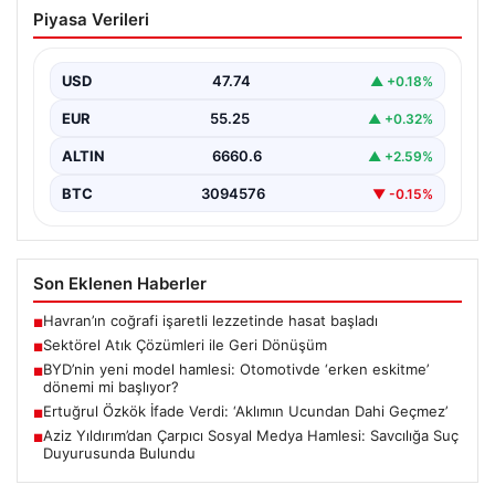
Sektörel Atık Çözümleri ile Geri
Piyasa Verileri
Dönüşüm
İş dünyasında gelişen sistemler sayesinde işletmeler
altyapı sistemlerini sürekli aralıklarla değiştirmektedir.
USD
47.74
▲ +0.18%
Bu güncelleme süreçlerinde…
EUR
55.25
▲ +0.32%
ALTIN
6660.6
▲ +2.59%
BTC
3094576
▼ -0.15%
Son Eklenen Haberler
Havran’ın coğrafi işaretli lezzetinde hasat başladı
■
Sektörel Atık Çözümleri ile Geri Dönüşüm
■
BYD’nin yeni model hamlesi: Otomotivde ‘erken eskitme’
■
dönemi mi başlıyor?
Ertuğrul Özkök İfade Verdi: ‘Aklımın Ucundan Dahi Geçmez’
■
Aziz Yıldırım’dan Çarpıcı Sosyal Medya Hamlesi: Savcılığa Suç
■
Duyurusunda Bulundu