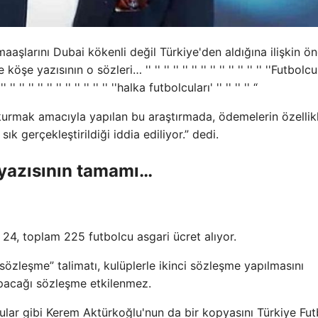
aaşlarını Dubai kökenli değil Türkiye'den aldığına ilişkin ö
azısının o sözleri… '' '' '' '' '' '' '' '' '' '' '' '' '' ''Futbolcu
 '' '' '' '' '' '' '' '' ''halka futbolcuları' '' '' '' '' “
kurmak amacıyla yapılan bu araştırmada, ödemelerin özellik
 gerçekleştirildiği iddia ediliyor.” dedi.
 yazısının tamamı…
24, toplam 225 futbolcu asgari ücret alıyor.
zleşme” talimatı, kulüplerle ikinci sözleşme yapılmasını
yapacağı sözleşme etkilenmez.
ular gibi Kerem Aktürkoğlu'nun da bir kopyasını Türkiye Fut