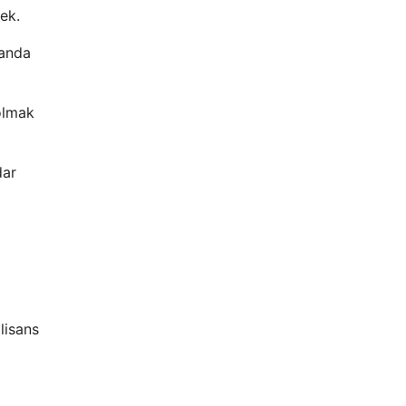
ek.
manda
olmak
dar
lisans