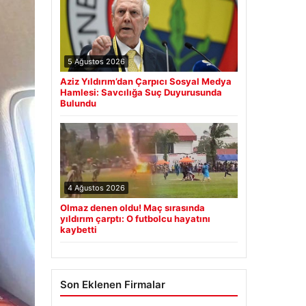
Reddetti: Arjantinli Yıldızla İlgili Son
Gelişmeler
2026 Kurban Bayramı ve Emekli
■
İkramiyesi Ödemeleri Ne Zaman
Yatacak?
Güncel
5 Ağustos 2026
Aziz Yıldırım’dan Çarpıcı Sosyal Medya
Hamlesi: Savcılığa Suç Duyurusunda
Bulundu