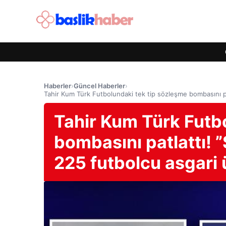
Haberler
›
Güncel Haberler
›
Tahir Kum Türk Futbolundaki tek tip sözleşme bombasını pat
Tahir Kum Türk Futb
bombasını patlattı! 
225 futbolcu asgari ü