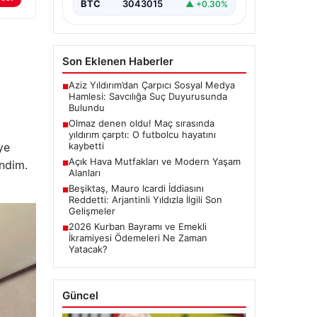
Açık Hava Mutfakları ve
Piyasa Verileri
Modern Yaşam Alanları
Doğal hava tasarımı günümüzde
ciddi bir dönüşüm sürdürmektedir.
USD
47.58
▲ +0.10%
Baştan başa lüks villalarda
bulunan ev…
EUR
55.01
▲ +0.28%
ALTIN
6420.2
▲ +3.03%
BTC
3043015
▲ +0.30%
ye
ndim.
Son Eklenen Haberler
Aziz Yıldırım’dan Çarpıcı Sosyal Medya
■
Hamlesi: Savcılığa Suç Duyurusunda
Bulundu
Olmaz denen oldu! Maç sırasında
■
yıldırım çarptı: O futbolcu hayatını
kaybetti
Açık Hava Mutfakları ve Modern Yaşam
■
Alanları
Beşiktaş, Mauro Icardi İddiasını
■