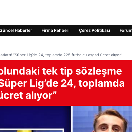
Güncel Haberler
Firma Rehberi
Çerez Politikası
Foru
lattı! ”Süper Lig’de 24, toplamda 225 futbolcu asgari ücret alıyor”
olundaki tek tip sözleşme
”Süper Lig’de 24, toplamda
cret alıyor”