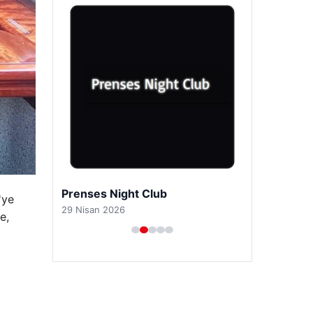
4 Ağustos 2026
Olmaz denen oldu! Maç sırasında
yıldırım çarptı: O futbolcu hayatını
kaybetti
Son Eklenen Firmalar
'ye
e,