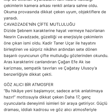
çekimlerin kamera arkası renkli anlara sahne oldu.
Okuma provasında dikkat çeken uyum, objektiflere de
yansıdı.
CAVADZADE’NİN ÇİFTE MUTLULUĞU
Dizide Şebnem karakterine hayat vermeye hazırlanan
Nesrin Cavadzade, güzelliği ve enerjisiyle çekimlerin
öne çıkan ismi oldu. Kadir Taner Uçar ile hayatını
birleştiren ve sürpriz nikâhın ardından sete dönen
başarılı oyuncunun çifte mutluluğu gözlerinden okundu.
Aras karakterini canlandıran Çağan Efe Ak ise
karizması, sempatik tavırları ve Çağatay Ulusoy’a
benzerliğiyle dikkat çekti.
GÖZ ALICI BİR ATMOSFER
“Bu hikâye yeni başlamıyor, sadece artık anlatılmaya
hazır!” mottosuyla dikkat çeken Daha 17, genç
oyuncularla deneyimli isimleri bir araya getiriyor. Güçlü
draması, iddialı kadrosu ve göz alıcı atmosferiyle