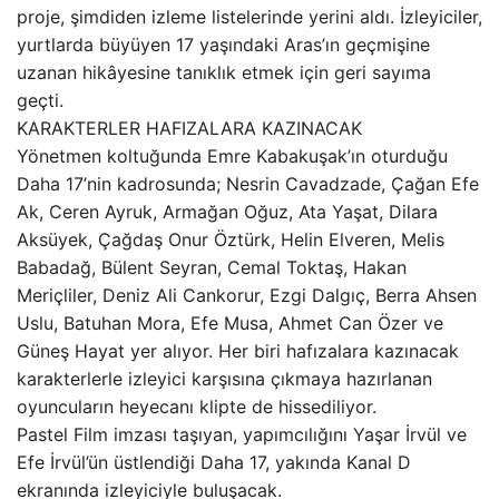
proje, şimdiden izleme listelerinde yerini aldı. İzleyiciler,
yurtlarda büyüyen 17 yaşındaki Aras’ın geçmişine
uzanan hikâyesine tanıklık etmek için geri sayıma
geçti.
KARAKTERLER HAFIZALARA KAZINACAK
Yönetmen koltuğunda Emre Kabakuşak’ın oturduğu
Daha 17’nin kadrosunda; Nesrin Cavadzade, Çağan Efe
Ak, Ceren Ayruk, Armağan Oğuz, Ata Yaşat, Dilara
Aksüyek, Çağdaş Onur Öztürk, Helin Elveren, Melis
Babadağ, Bülent Seyran, Cemal Toktaş, Hakan
Meriçliler, Deniz Ali Cankorur, Ezgi Dalgıç, Berra Ahsen
Uslu, Batuhan Mora, Efe Musa, Ahmet Can Özer ve
Güneş Hayat yer alıyor. Her biri hafızalara kazınacak
karakterlerle izleyici karşısına çıkmaya hazırlanan
oyuncuların heyecanı klipte de hissediliyor.
Pastel Film imzası taşıyan, yapımcılığını Yaşar İrvül ve
Efe İrvül’ün üstlendiği Daha 17, yakında Kanal D
ekranında izleyiciyle buluşacak.