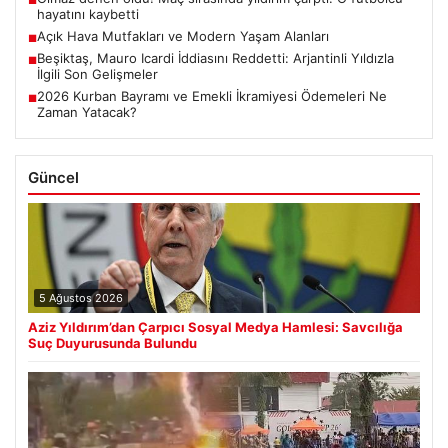
hayatını kaybetti
Açık Hava Mutfakları ve Modern Yaşam Alanları
■
Beşiktaş, Mauro Icardi İddiasını Reddetti: Arjantinli Yıldızla
■
İlgili Son Gelişmeler
2026 Kurban Bayramı ve Emekli İkramiyesi Ödemeleri Ne
■
Zaman Yatacak?
Güncel
5 Ağustos 2026
Aziz Yıldırım’dan Çarpıcı Sosyal Medya Hamlesi: Savcılığa
Suç Duyurusunda Bulundu