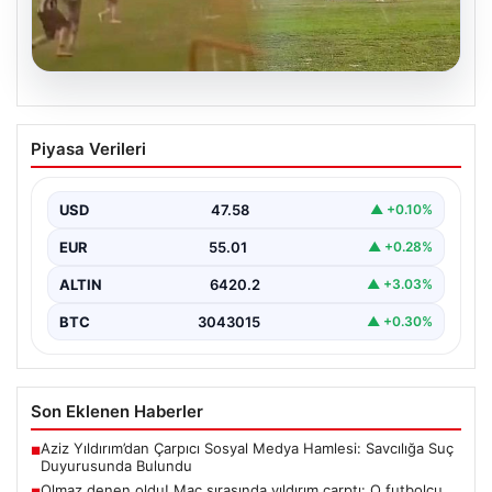
04.08.2026
Olmaz denen oldu! Maç sırasında
Piyasa Verileri
yıldırım çarptı: O futbolcu hayatını
kaybetti
USD
47.58
▲ +0.10%
EUR
55.01
▲ +0.28%
ALTIN
6420.2
▲ +3.03%
BTC
3043015
▲ +0.30%
Son Eklenen Haberler
Aziz Yıldırım’dan Çarpıcı Sosyal Medya Hamlesi: Savcılığa Suç
■
Duyurusunda Bulundu
Olmaz denen oldu! Maç sırasında yıldırım çarptı: O futbolcu
■