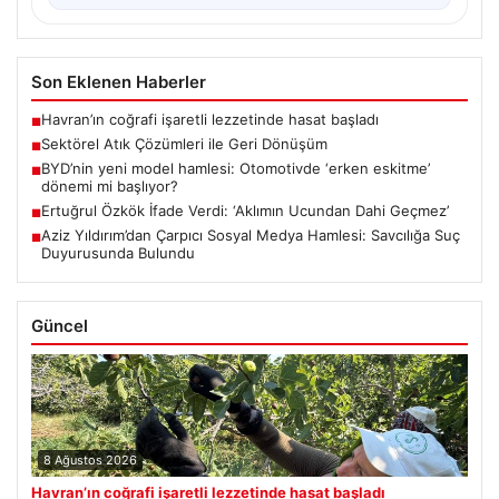
Son Eklenen Haberler
Havran’ın coğrafi işaretli lezzetinde hasat başladı
■
Sektörel Atık Çözümleri ile Geri Dönüşüm
■
BYD’nin yeni model hamlesi: Otomotivde ‘erken eskitme’
■
dönemi mi başlıyor?
Ertuğrul Özkök İfade Verdi: ‘Aklımın Ucundan Dahi Geçmez’
■
Aziz Yıldırım’dan Çarpıcı Sosyal Medya Hamlesi: Savcılığa Suç
■
Duyurusunda Bulundu
Güncel
8 Ağustos 2026
Havran’ın coğrafi işaretli lezzetinde hasat başladı