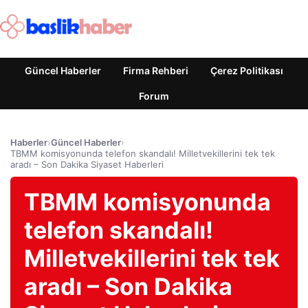
Güncel Haberler
Firma Rehberi
Çerez Politikası
Forum
Haberler
›
Güncel Haberler
›
TBMM komisyonunda telefon skandalı! Milletvekillerini tek tek
aradı – Son Dakika Siyaset Haberleri
TBMM komisyonunda
telefon skandalı!
Milletvekillerini tek tek
aradı – Son Dakika