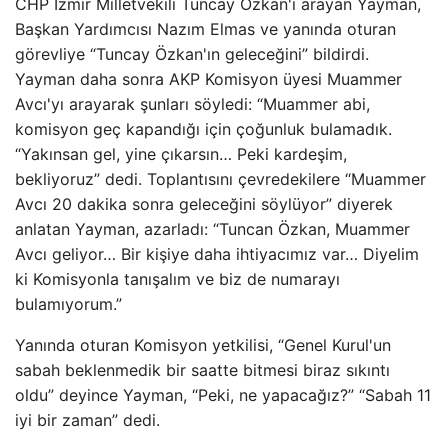
CHP İzmir Milletvekili Tuncay Özkan'ı arayan Yayman,
Başkan Yardımcısı Nazım Elmas ve yanında oturan
görevliye “Tuncay Özkan'ın geleceğini” bildirdi.
Yayman daha sonra AKP Komisyon üyesi Muammer
Avcı'yı arayarak şunları söyledi: “Muammer abi,
komisyon geç kapandığı için çoğunluk bulamadık.
“Yakınsan gel, yine çıkarsın… Peki kardeşim,
bekliyoruz” dedi. Toplantısını çevredekilere “Muammer
Avcı 20 dakika sonra geleceğini söylüyor” diyerek
anlatan Yayman, azarladı: “Tuncan Özkan, Muammer
Avcı geliyor… Bir kişiye daha ihtiyacımız var… Diyelim
ki Komisyonla tanışalım ve biz de numarayı
bulamıyorum.”
Yanında oturan Komisyon yetkilisi, “Genel Kurul'un
sabah beklenmedik bir saatte bitmesi biraz sıkıntı
oldu” deyince Yayman, “Peki, ne yapacağız?” “Sabah 11
iyi bir zaman” dedi.