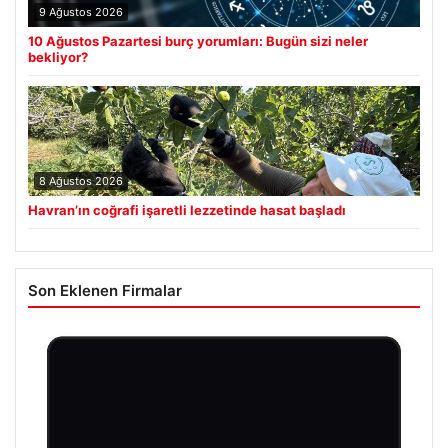
9 Ağustos 2026
10 Ağustos Pazartesi burç yorumları: Bugün sizi neler
bekliyor?
8 Ağustos 2026
Havran’ın coğrafi işaretli lezzetinde hasat başladı
Son Eklenen Firmalar