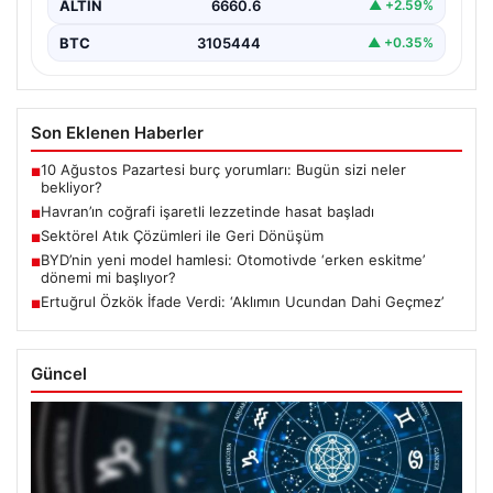
ALTIN
6660.6
▲ +2.59%
BTC
3105444
▲ +0.35%
Son Eklenen Haberler
10 Ağustos Pazartesi burç yorumları: Bugün sizi neler
■
bekliyor?
Havran’ın coğrafi işaretli lezzetinde hasat başladı
■
Sektörel Atık Çözümleri ile Geri Dönüşüm
■
BYD’nin yeni model hamlesi: Otomotivde ‘erken eskitme’
■
dönemi mi başlıyor?
Ertuğrul Özkök İfade Verdi: ‘Aklımın Ucundan Dahi Geçmez’
■
Güncel