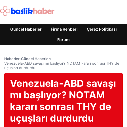
Güncel Haberler
Firma Rehberi
Çerez Politikası
Forum
Haberler
›
Güncel Haberler
›
Venezuela-ABD savaşı mı başlıyor? NOTAM kararı sonrası THY de
uçuşları durdurdu
Venezuela-ABD savaşı
mı başlıyor? NOTAM
kararı sonrası THY de
uçuşları durdurdu