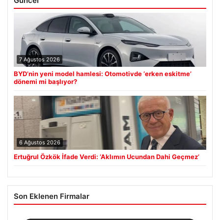
Güncel
7 Ağustos 2026
BYD’nin yeni model hamlesi: Otomotivde ‘erken eskitme’
dönemi mi başlıyor?
6 Ağustos 2026
Ertuğrul Özkök İfade Verdi: ‘Aklımın Ucundan Dahi Geçmez’
Son Eklenen Firmalar