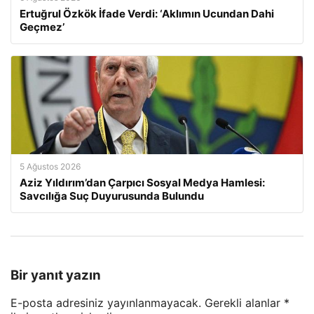
Ertuğrul Özkök İfade Verdi: ‘Aklımın Ucundan Dahi
Geçmez’
5 Ağustos 2026
Aziz Yıldırım’dan Çarpıcı Sosyal Medya Hamlesi:
Savcılığa Suç Duyurusunda Bulundu
Bir yanıt yazın
E-posta adresiniz yayınlanmayacak.
Gerekli alanlar
*