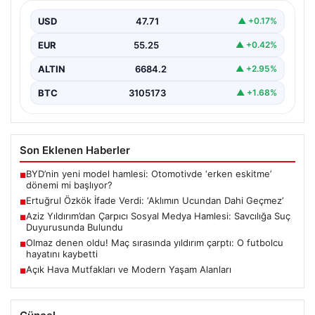
Bulundu
USD
47.71
▲ +0.17%
Fenerbahçe Başkanı Aziz Yıldırım, son günlerde artan
sosyal medya paylaşımlarıyla gündeme geldi. Kendisi
EUR
55.25
▲ +0.42%
ve…
ALTIN
6684.2
▲ +2.95%
BTC
3105173
▲ +1.68%
Son Eklenen Haberler
BYD’nin yeni model hamlesi: Otomotivde ‘erken eskitme’
■
dönemi mi başlıyor?
Ertuğrul Özkök İfade Verdi: ‘Aklımın Ucundan Dahi Geçmez’
■
Aziz Yıldırım’dan Çarpıcı Sosyal Medya Hamlesi: Savcılığa Suç
■
Duyurusunda Bulundu
Olmaz denen oldu! Maç sırasında yıldırım çarptı: O futbolcu
■
hayatını kaybetti
Açık Hava Mutfakları ve Modern Yaşam Alanları
■