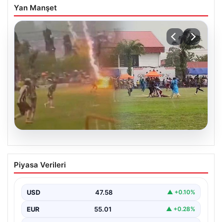
Yan Manşet
04.08.2026
Olmaz denen oldu! Maç sırasında
Piyasa Verileri
yıldırım çarptı: O futbolcu hayatını
kaybetti
USD
47.58
▲ +0.10%
EUR
55.01
▲ +0.28%