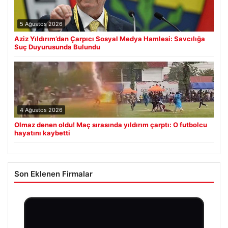
5 Ağustos 2026
Aziz Yıldırım’dan Çarpıcı Sosyal Medya Hamlesi: Savcılığa
Suç Duyurusunda Bulundu
4 Ağustos 2026
Olmaz denen oldu! Maç sırasında yıldırım çarptı: O futbolcu
hayatını kaybetti
Son Eklenen Firmalar