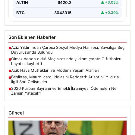
ALTIN
6420.2
▲ +3.03%
BTC
3043015
▲ +0.30%
Son Eklenen Haberler
Aziz Yıldırım’dan Çarpıcı Sosyal Medya Hamlesi: Savcılığa Suç
■
Duyurusunda Bulundu
Olmaz denen oldu! Maç sırasında yıldırım çarptı: O futbolcu
■
hayatını kaybetti
Açık Hava Mutfakları ve Modern Yaşam Alanları
■
Beşiktaş, Mauro Icardi İddiasını Reddetti: Arjantinli Yıldızla
■
İlgili Son Gelişmeler
2026 Kurban Bayramı ve Emekli İkramiyesi Ödemeleri Ne
■
Zaman Yatacak?
Güncel