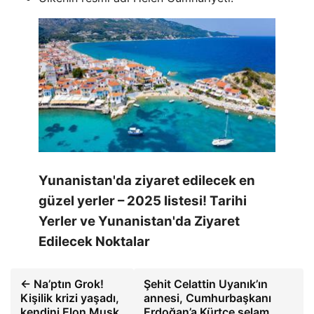
Yunanistan'da ziyaret edilecek en
güzel yerler – 2025 listesi! Tarihi
Yerler ve Yunanistan'da Ziyaret
Edilecek Noktalar
← Na’ptın Grok!
Şehit Celattin Uyanık’ın
Kişilik krizi yaşadı,
annesi, Cumhurbaşkanı
kendini Elon Musk
Erdoğan’a Kürtçe selam