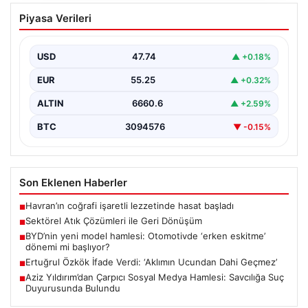
Sektörel Atık Çözümleri ile Geri
Piyasa Verileri
Dönüşüm
İş dünyasında gelişen sistemler sayesinde işletmeler
altyapı sistemlerini sürekli aralıklarla değiştirmektedir.
USD
47.74
▲ +0.18%
Bu güncelleme süreçlerinde…
EUR
55.25
▲ +0.32%
ALTIN
6660.6
▲ +2.59%
BTC
3094576
▼ -0.15%
Son Eklenen Haberler
Havran’ın coğrafi işaretli lezzetinde hasat başladı
■
Sektörel Atık Çözümleri ile Geri Dönüşüm
■
BYD’nin yeni model hamlesi: Otomotivde ‘erken eskitme’
■
dönemi mi başlıyor?
Ertuğrul Özkök İfade Verdi: ‘Aklımın Ucundan Dahi Geçmez’
■
Aziz Yıldırım’dan Çarpıcı Sosyal Medya Hamlesi: Savcılığa Suç
■
Duyurusunda Bulundu