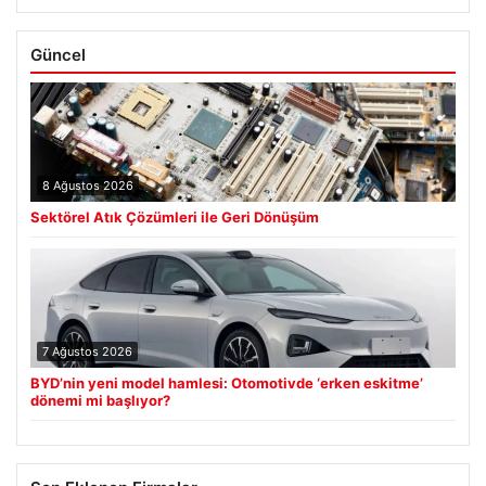
Güncel
8 Ağustos 2026
Sektörel Atık Çözümleri ile Geri Dönüşüm
7 Ağustos 2026
BYD’nin yeni model hamlesi: Otomotivde ‘erken eskitme’
dönemi mi başlıyor?