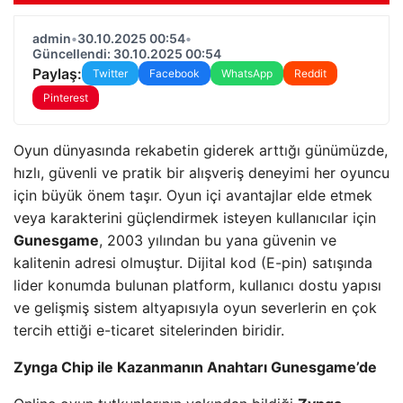
admin
•
30.10.2025 00:54
•
Güncellendi: 30.10.2025 00:54
Paylaş:
Twitter
Facebook
WhatsApp
Reddit
Pinterest
Oyun dünyasında rekabetin giderek arttığı günümüzde,
hızlı, güvenli ve pratik bir alışveriş deneyimi her oyuncu
için büyük önem taşır. Oyun içi avantajlar elde etmek
veya karakterini güçlendirmek isteyen kullanıcılar için
Gunesgame
, 2003 yılından bu yana güvenin ve
kalitenin adresi olmuştur. Dijital kod (E-pin) satışında
lider konumda bulunan platform, kullanıcı dostu yapısı
ve gelişmiş sistem altyapısıyla oyun severlerin en çok
tercih ettiği e-ticaret sitelerinden biridir.
Zynga Chip ile Kazanmanın Anahtarı Gunesgame’de