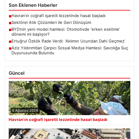
Son Eklenen Haberler
Havran’ın coğrafi işaretli lezzetinde hasat başladı
■
Sektörel Atık Çözümleri ile Geri Dönüşüm
■
BYD’nin yeni model hamlesi: Otomotivde ‘erken eskitme’
■
dönemi mi başlıyor?
Ertuğrul Özkök İfade Verdi: ‘Aklımın Ucundan Dahi Geçmez’
■
Aziz Yıldırım’dan Çarpıcı Sosyal Medya Hamlesi: Savcılığa Suç
■
Duyurusunda Bulundu
Güncel
8 Ağustos 2026
Havran’ın coğrafi işaretli lezzetinde hasat başladı