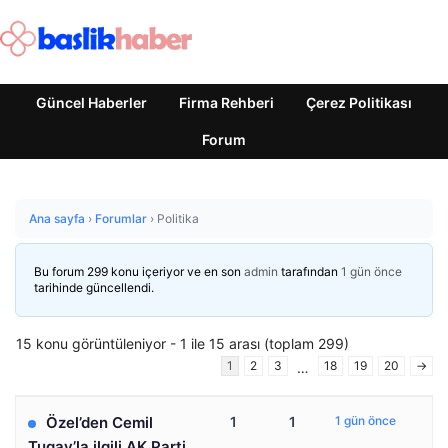
Güncel Haberler
Firma Rehberi
Çerez Politikası
Forum
Ana sayfa
›
Forumlar
›
Politika
Bu forum 299 konu içeriyor ve en son
admin
tarafından
1 gün önce
tarihinde güncellendi.
15 konu görüntüleniyor - 1 ile 15 arası (toplam 299)
1
2
3
18
19
20
→
…
Özel’den Cemil
1
1
1 gün önce
Tugay’la ilgili AK Parti