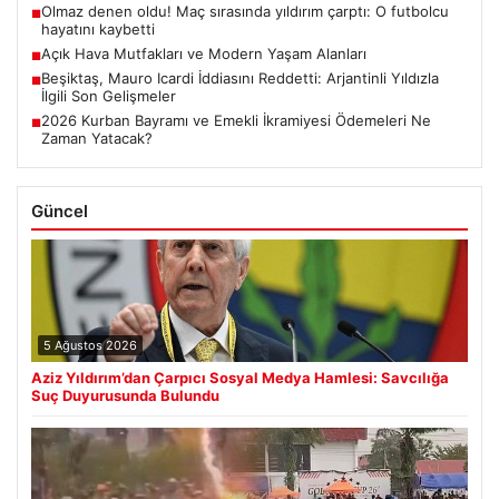
Olmaz denen oldu! Maç sırasında yıldırım çarptı: O futbolcu
■
hayatını kaybetti
Açık Hava Mutfakları ve Modern Yaşam Alanları
■
Beşiktaş, Mauro Icardi İddiasını Reddetti: Arjantinli Yıldızla
■
İlgili Son Gelişmeler
2026 Kurban Bayramı ve Emekli İkramiyesi Ödemeleri Ne
■
Zaman Yatacak?
Güncel
5 Ağustos 2026
Aziz Yıldırım’dan Çarpıcı Sosyal Medya Hamlesi: Savcılığa
Suç Duyurusunda Bulundu