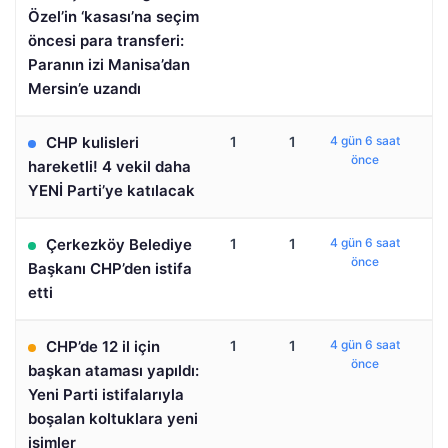
Özel’in ‘kasası’na seçim
öncesi para transferi:
Paranın izi Manisa’dan
Mersin’e uzandı
CHP kulisleri
1
1
4 gün 6 saat
önce
hareketli! 4 vekil daha
YENİ Parti’ye katılacak
Çerkezköy Belediye
1
1
4 gün 6 saat
önce
Başkanı CHP’den istifa
etti
CHP’de 12 il için
1
1
4 gün 6 saat
önce
başkan ataması yapıldı:
Yeni Parti istifalarıyla
boşalan koltuklara yeni
isimler