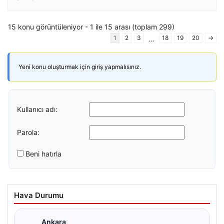
15 konu görüntüleniyor - 1 ile 15 arası (toplam 299)
1
2
3
18
19
20
→
…
Yeni konu oluşturmak için giriş yapmalısınız.
Kullanıcı adı:
Parola:
Beni hatırla
Hava Durumu
Ankara