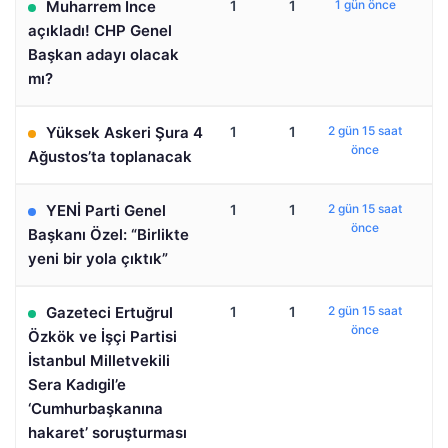
Muharrem İnce
1
1
1 gün önce
açıkladı! CHP Genel
Başkan adayı olacak
mı?
Yüksek Askeri Şura 4
1
1
2 gün 15 saat
önce
Ağustos’ta toplanacak
YENİ Parti Genel
1
1
2 gün 15 saat
önce
Başkanı Özel: “Birlikte
yeni bir yola çıktık”
Gazeteci Ertuğrul
1
1
2 gün 15 saat
önce
Özkök ve İşçi Partisi
İstanbul Milletvekili
Sera Kadıgil’e
‘Cumhurbaşkanına
hakaret’ soruşturması