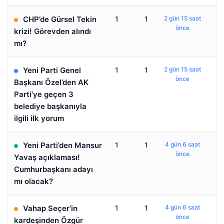
CHP’de Gürsel Tekin
1
1
2 gün 15 saat
önce
krizi! Görevden alındı
mı?
Yeni Parti Genel
1
1
2 gün 15 saat
önce
Başkanı Özel’den AK
Parti’ye geçen 3
belediye başkanıyla
ilgili ilk yorum
Yeni Parti’den Mansur
1
1
4 gün 6 saat
önce
Yavaş açıklaması!
Cumhurbaşkanı adayı
mı olacak?
Vahap Seçer’in
1
1
4 gün 6 saat
önce
kardeşinden Özgür