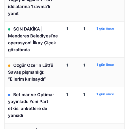
iddialarına ‘travma’lı
yanıt
SON DAKİKA |
1
1
1 gün önce
Menderes Belediyesi’ne
operasyon! İlkay Çiçek
gözaltında
Özgür Özel’in Lütfü
1
1
1 gün önce
Savaş pişmanlığı:
“Ellerim kırılsaydı”
Betimar ve Optimar
1
1
1 gün önce
yayınladı: Yeni Parti
etkisi anketlere de
yansıdı