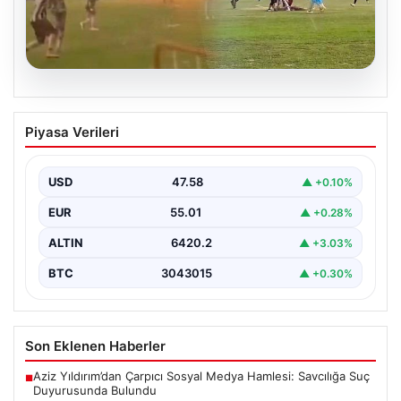
04.08.2026
Olmaz denen oldu! Maç sırasında
Piyasa Verileri
yıldırım çarptı: O futbolcu hayatını
kaybetti
USD
47.58
▲ +0.10%
EUR
55.01
▲ +0.28%
ALTIN
6420.2
▲ +3.03%
BTC
3043015
▲ +0.30%
Son Eklenen Haberler
Aziz Yıldırım’dan Çarpıcı Sosyal Medya Hamlesi: Savcılığa Suç
■
Duyurusunda Bulundu