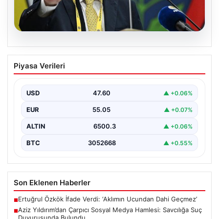
05.08.2026
Aziz Yıldırım’dan Çarpıcı Sosyal Medya
Piyasa Verileri
Hamlesi: Savcılığa Suç Duyurusunda
Bulundu
USD
47.60
▲ +0.06%
Fenerbahçe Başkanı Aziz Yıldırım, son günlerde artan
sosyal medya paylaşımlarıyla gündeme geldi. Kendisi
EUR
55.05
▲ +0.07%
ve…
ALTIN
6500.3
▲ +0.06%
BTC
3052668
▲ +0.55%
Son Eklenen Haberler
Ertuğrul Özkök İfade Verdi: ‘Aklımın Ucundan Dahi Geçmez’
■
Aziz Yıldırım’dan Çarpıcı Sosyal Medya Hamlesi: Savcılığa Suç
■
Duyurusunda Bulundu