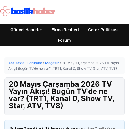
Güncel Haberler
Firma Rehberi
Çerez Politikası
Forum
Ana sayfa
›
Forumlar
›
Magazin
›
20 Mayıs Çarşamba 2026 TV Yayın
Akışı! Bugün TV’de ne var? (TRT1, Kanal D, Show TV, Star, ATV, TV8)
20 Mayıs Çarşamba 2026 TV
Yayın Akışı! Bugün TV’de ne
var? (TRT1, Kanal D, Show TV,
Star, ATV, TV8)
Bu konu 0 yanıt içerir, 1 izleyen vardır ve en son
2 ay 2 hafta önce