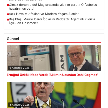
Olmaz denen oldu! Maç sırasında yıldırım çarptı: O futbolcu
■
hayatını kaybetti
Açık Hava Mutfakları ve Modern Yaşam Alanları
■
Beşiktaş, Mauro Icardi İddiasını Reddetti: Arjantinli Yıldızla
■
İlgili Son Gelişmeler
Güncel
6 Ağustos 2026
Ertuğrul Özkök İfade Verdi: ‘Aklımın Ucundan Dahi Geçmez’
5 Ağustos 2026