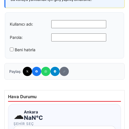
Kullanıcı adı:
Parola:
Beni hatırla
Paylaş:
Hava Durumu
☁
Ankara
NaN°C
ŞEHIR SEÇ