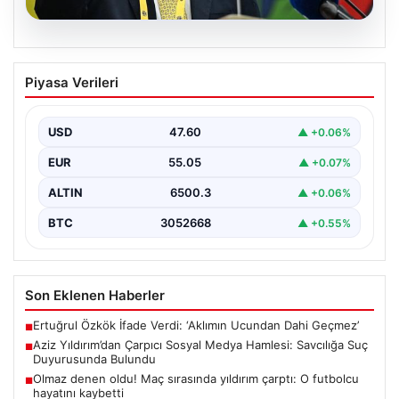
05.08.2026
Aziz Yıldırım’dan Çarpıcı Sosyal Medya
Piyasa Verileri
Hamlesi: Savcılığa Suç Duyurusunda
Bulundu
USD
47.60
▲ +0.06%
Fenerbahçe Başkanı Aziz Yıldırım, son günlerde artan
sosyal medya paylaşımlarıyla gündeme geldi. Kendisi
EUR
55.05
▲ +0.07%
ve…
ALTIN
6500.3
▲ +0.06%
BTC
3052668
▲ +0.55%
Son Eklenen Haberler
Ertuğrul Özkök İfade Verdi: ‘Aklımın Ucundan Dahi Geçmez’
■
Aziz Yıldırım’dan Çarpıcı Sosyal Medya Hamlesi: Savcılığa Suç
■
Duyurusunda Bulundu
Olmaz denen oldu! Maç sırasında yıldırım çarptı: O futbolcu
■
hayatını kaybetti