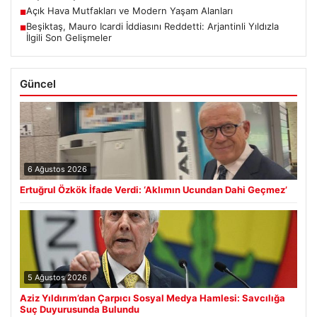
Açık Hava Mutfakları ve Modern Yaşam Alanları
■
Beşiktaş, Mauro Icardi İddiasını Reddetti: Arjantinli Yıldızla
■
İlgili Son Gelişmeler
Güncel
6 Ağustos 2026
Ertuğrul Özkök İfade Verdi: ‘Aklımın Ucundan Dahi Geçmez’
5 Ağustos 2026
Aziz Yıldırım’dan Çarpıcı Sosyal Medya Hamlesi: Savcılığa
Suç Duyurusunda Bulundu