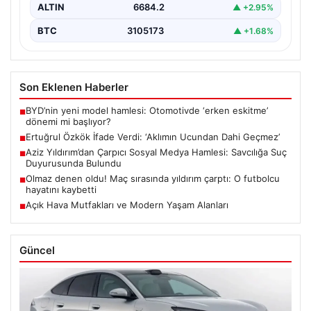
ALTIN
6684.2
▲ +2.95%
BTC
3105173
▲ +1.68%
Son Eklenen Haberler
BYD’nin yeni model hamlesi: Otomotivde ‘erken eskitme’
■
dönemi mi başlıyor?
Ertuğrul Özkök İfade Verdi: ‘Aklımın Ucundan Dahi Geçmez’
■
Aziz Yıldırım’dan Çarpıcı Sosyal Medya Hamlesi: Savcılığa Suç
■
Duyurusunda Bulundu
Olmaz denen oldu! Maç sırasında yıldırım çarptı: O futbolcu
■
hayatını kaybetti
Açık Hava Mutfakları ve Modern Yaşam Alanları
■
Güncel