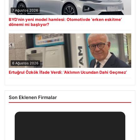
7 Ağustos 2026
BYD’nin yeni model hamlesi: Otomotivde ‘erken eskitme’
dönemi mi başlıyor?
6 Ağustos 2026
Ertuğrul Özkök İfade Verdi: ‘Aklımın Ucundan Dahi Geçmez’
Son Eklenen Firmalar