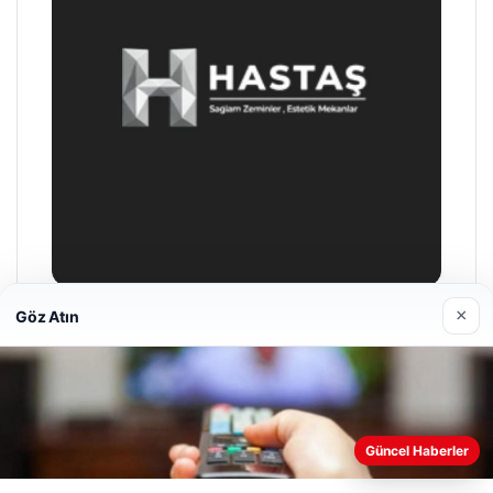
×
Göz Atın
Prenses Night Club
29 Nisan 2026
Web sitemizi nasıl kullandığınızı daha iyi anlayabilmek,
Güncel Haberler
deneyiminizi kişiselleştirmek ve geliştirmek amacıyla çerezler