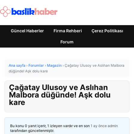
Güncel Haberler
Firma Rehberi
Çerez Politikası
Forum
Ana sayfa
›
Forumlar
›
Magazin
›
Çağatay Ulusoy ve Aslıhan Malbora
düğünde! Aşk dolu kare
Çağatay Ulusoy ve Aslıhan
Malbora düğünde! Aşk dolu
kare
Bu konu 0 yanıt içerir, 1 izleyen vardır ve en son
1 ay önce
admin
tarafından güncellenmiştir.