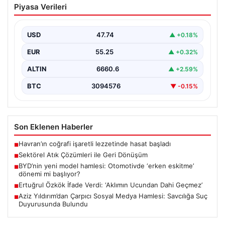
Piyasa Verileri
Dönüşüm
İş dünyasında gelişen sistemler sayesinde işletmeler
altyapı sistemlerini sürekli aralıklarla değiştirmektedir.
USD
47.74
▲ +0.18%
Bu güncelleme süreçlerinde…
EUR
55.25
▲ +0.32%
ALTIN
6660.6
▲ +2.59%
BTC
3094576
▼ -0.15%
Son Eklenen Haberler
Havran’ın coğrafi işaretli lezzetinde hasat başladı
■
Sektörel Atık Çözümleri ile Geri Dönüşüm
■
BYD’nin yeni model hamlesi: Otomotivde ‘erken eskitme’
■
dönemi mi başlıyor?
Ertuğrul Özkök İfade Verdi: ‘Aklımın Ucundan Dahi Geçmez’
■
Aziz Yıldırım’dan Çarpıcı Sosyal Medya Hamlesi: Savcılığa Suç
■
Duyurusunda Bulundu