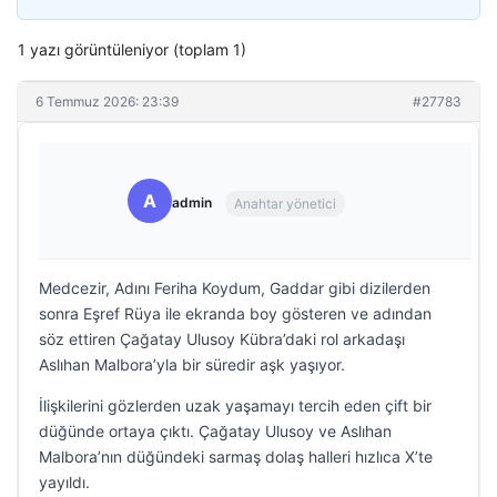
1 yazı görüntüleniyor (toplam 1)
6 Temmuz 2026: 23:39
#27783
A
admin
Anahtar yönetici
Medcezir, Adını Feriha Koydum, Gaddar gibi dizilerden
sonra Eşref Rüya ile ekranda boy gösteren ve adından
söz ettiren Çağatay Ulusoy Kübra’daki rol arkadaşı
Aslıhan Malbora’yla bir süredir aşk yaşıyor.
İlişkilerini gözlerden uzak yaşamayı tercih eden çift bir
düğünde ortaya çıktı. Çağatay Ulusoy ve Aslıhan
Malbora’nın düğündeki sarmaş dolaş halleri hızlıca X’te
yayıldı.