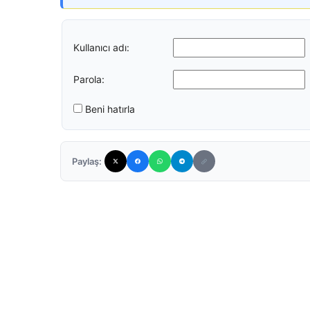
Kullanıcı adı:
Parola:
Beni hatırla
Paylaş: