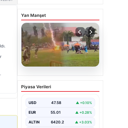
Yan Manşet
dı.
r
.
04.08.2026
Olmaz denen oldu! Maç
Piyasa Verileri
sırasında yıldırım çarptı: O
futbolcu hayatını kaybetti
USD
47.58
▲ +0.10%
EUR
55.01
▲ +0.28%
ALTIN
6420.2
▲ +3.03%