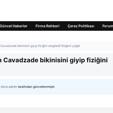
Güncel Haberler
Firma Rehberi
Çerez Politikası
Foru
avadzade bikinisini giyip fiziğini sergiledi! Beğeni yağdı
Cavadzade bikinisini giyip fiziğini
n önce
admin
tarafından güncellenmiştir.