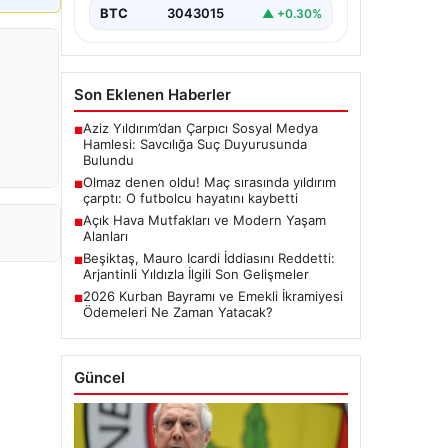
BTC
3043015
▲ +0.30%
Son Eklenen Haberler
Aziz Yıldırım’dan Çarpıcı Sosyal Medya
■
Hamlesi: Savcılığa Suç Duyurusunda
Bulundu
Olmaz denen oldu! Maç sırasında yıldırım
■
çarptı: O futbolcu hayatını kaybetti
Açık Hava Mutfakları ve Modern Yaşam
■
Alanları
Beşiktaş, Mauro Icardi İddiasını Reddetti:
■
Arjantinli Yıldızla İlgili Son Gelişmeler
2026 Kurban Bayramı ve Emekli İkramiyesi
■
Ödemeleri Ne Zaman Yatacak?
Güncel