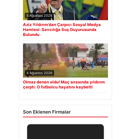
5 Ağustos 2026
Aziz Yıldırım’dan Çarpıcı Sosyal Medya
Hamlesi: Savcılığa Suç Duyurusunda
Bulundu
4 Ağustos 2026
Olmaz denen oldu! Maç sırasında yıldırım
çarptı: O futbolcu hayatını kaybetti
Son Eklenen Firmalar