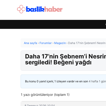
Ana sayfa
›
Forumlar
›
Magazin
›
Daha 17’nin Şebnem’i Nesrin C
Daha 17’nin Şebnem’i Nesrin 
sergiledi! Beğeni yağdı
Bu konu 0 yanıt içerir, 1 izleyen vardır ve en son
4 hafta 1 gü
1 yazı görüntüleniyor (toplam 1)
8 Temmuz 2026: 10:54