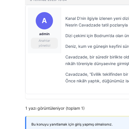
Kanal D’nin ilgiyle izlenen yeni d
A
Nesrin Cavadzade tatil pozlarıyla
admin
Dizi çekimi için Bodrum’da olan ünl
Anahtar
yönetici
Deniz, kum ve güneşin keyfini sür
Cavadzade, bir süredir birlikte o
nikâh töreniyle dünyaevine girmişt
Cavadzade, “Evlilik teklifinden bir
Önce nikâh yaptık, düğünümüz ise
1 yazı görüntüleniyor (toplam 1)
Bu konuyu yanıtlamak için giriş yapmış olmalısınız.