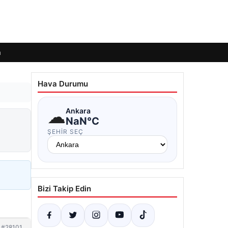
m
Hava Durumu
☁
Ankara
NaN°C
ŞEHIR SEÇ
Bizi Takip Edin
#28101