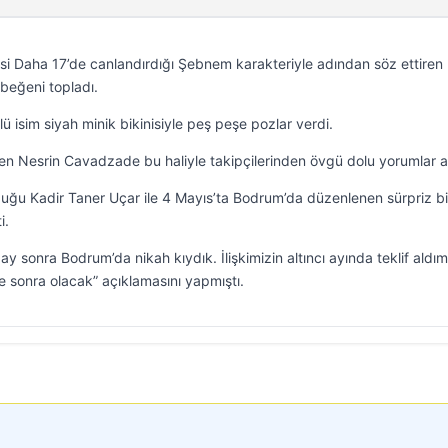
izisi Daha 17’de canlandırdığı Şebnem karakteriyle adından söz ettiren
 beğeni topladı.
ü isim siyah minik bikinisiyle peş peşe pozlar verdi.
en Nesrin Cavadzade bu haliyle takipçilerinden övgü dolu yorumlar al
lduğu Kadir Taner Uçar ile 4 Mayıs’ta Bodrum’da düzenlenen sürpriz bi
i.
 ay sonra Bodrum’da nikah kıydık. İlişkimizin altıncı ayında teklif aldım
 sonra olacak” açıklamasını yapmıştı.