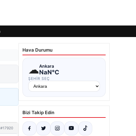
m
Hava Durumu
☁
Ankara
NaN°C
ŞEHIR SEÇ
Bizi Takip Edin
#17920