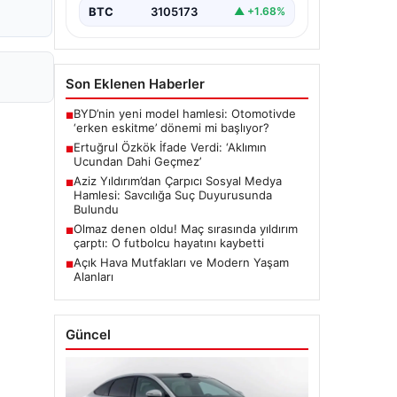
BTC
3105173
▲ +1.68%
Son Eklenen Haberler
BYD’nin yeni model hamlesi: Otomotivde
■
‘erken eskitme’ dönemi mi başlıyor?
Ertuğrul Özkök İfade Verdi: ‘Aklımın
■
Ucundan Dahi Geçmez’
Aziz Yıldırım’dan Çarpıcı Sosyal Medya
■
Hamlesi: Savcılığa Suç Duyurusunda
Bulundu
Olmaz denen oldu! Maç sırasında yıldırım
■
çarptı: O futbolcu hayatını kaybetti
Açık Hava Mutfakları ve Modern Yaşam
■
Alanları
Güncel