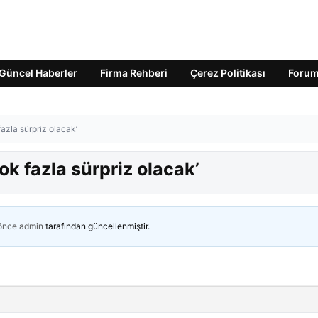
Güncel Haberler
Firma Rehberi
Çerez Politikası
Foru
azla sürpriz olacak’
ok fazla sürpriz olacak’
 önce
admin
tarafından güncellenmiştir.