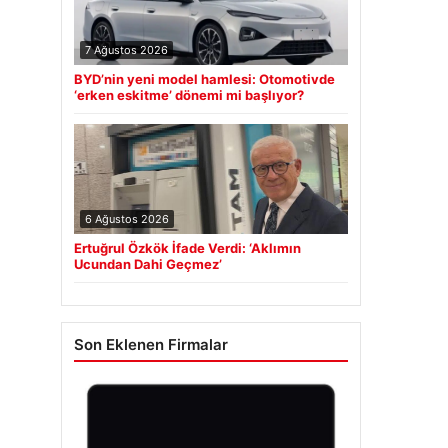
7 Ağustos 2026
BYD’nin yeni model hamlesi: Otomotivde
‘erken eskitme’ dönemi mi başlıyor?
6 Ağustos 2026
Ertuğrul Özkök İfade Verdi: ‘Aklımın
Ucundan Dahi Geçmez’
Son Eklenen Firmalar