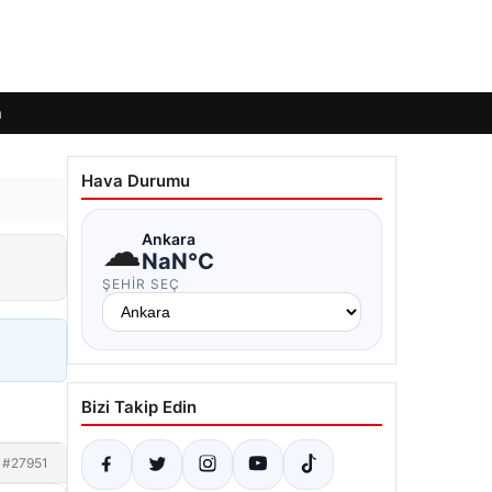
m
Hava Durumu
☁
Ankara
NaN°C
ŞEHIR SEÇ
Bizi Takip Edin
#27951