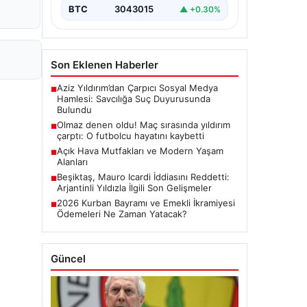
BTC
3043015
▲ +0.30%
Son Eklenen Haberler
Aziz Yıldırım’dan Çarpıcı Sosyal Medya
■
Hamlesi: Savcılığa Suç Duyurusunda
Bulundu
Olmaz denen oldu! Maç sırasında yıldırım
■
çarptı: O futbolcu hayatını kaybetti
Açık Hava Mutfakları ve Modern Yaşam
■
Alanları
Beşiktaş, Mauro Icardi İddiasını Reddetti:
■
Arjantinli Yıldızla İlgili Son Gelişmeler
2026 Kurban Bayramı ve Emekli İkramiyesi
■
Ödemeleri Ne Zaman Yatacak?
Güncel