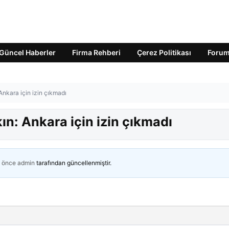
Güncel Haberler
Firma Rehberi
Çerez Politikası
Foru
 Ankara için izin çıkmadı
kın: Ankara için izin çıkmadı
n önce
admin
tarafından güncellenmiştir.