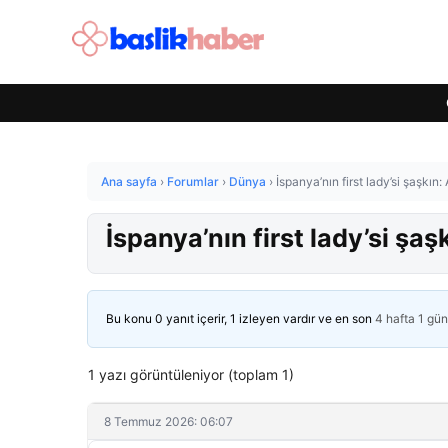
Ana sayfa
›
Forumlar
›
Dünya
›
İspanya’nın first lady’si şaşkın:
İspanya’nın first lady’si şaş
Bu konu 0 yanıt içerir, 1 izleyen vardır ve en son
4 hafta 1 gü
1 yazı görüntüleniyor (toplam 1)
8 Temmuz 2026: 06:07