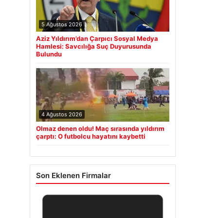
5 Ağustos 2026
Aziz Yıldırım’dan Çarpıcı Sosyal Medya
Hamlesi: Savcılığa Suç Duyurusunda
Bulundu
4 Ağustos 2026
Olmaz denen oldu! Maç sırasında yıldırım
çarptı: O futbolcu hayatını kaybetti
Son Eklenen Firmalar