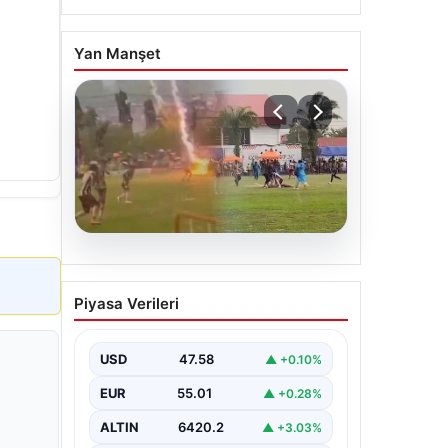
Yan Manşet
04.08.2026
Olmaz denen oldu! Maç
Piyasa Verileri
sırasında yıldırım çarptı: O
futbolcu hayatını kaybetti
USD
47.58
▲ +0.10%
EUR
55.01
▲ +0.28%
ALTIN
6420.2
▲ +3.03%