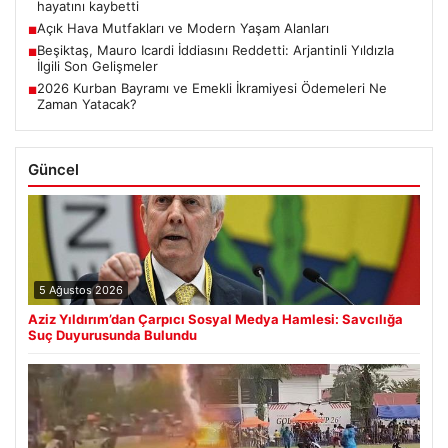
hayatını kaybetti
Açık Hava Mutfakları ve Modern Yaşam Alanları
■
Beşiktaş, Mauro Icardi İddiasını Reddetti: Arjantinli Yıldızla
■
İlgili Son Gelişmeler
2026 Kurban Bayramı ve Emekli İkramiyesi Ödemeleri Ne
■
Zaman Yatacak?
Güncel
5 Ağustos 2026
Aziz Yıldırım’dan Çarpıcı Sosyal Medya Hamlesi: Savcılığa
Suç Duyurusunda Bulundu