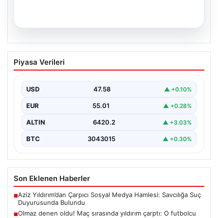
03.08.2026
2026 Kurban Bayramı ve Emekli
Piyasa Verileri
İkramiyesi Ödemeleri Ne Zaman
Yatacak?
USD
47.58
▲ +0.10%
2026 yılı Kurban Bayramı yaklaşırken, milyonlarca emekli
vatandaşın aklındaki en önemli sorulardan biri de…
EUR
55.01
▲ +0.28%
ALTIN
6420.2
▲ +3.03%
BTC
3043015
▲ +0.30%
Son Eklenen Haberler
Aziz Yıldırım’dan Çarpıcı Sosyal Medya Hamlesi: Savcılığa Suç
■
Duyurusunda Bulundu
Olmaz denen oldu! Maç sırasında yıldırım çarptı: O futbolcu
■