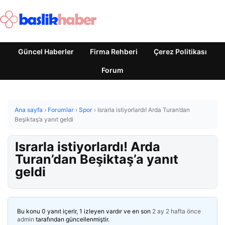
Güncel Haberler
Firma Rehberi
Çerez Politikası
Forum
Ana sayfa
›
Forumlar
›
Spor
›
Israrla istiyorlardı! Arda Turan’dan
Beşiktaş’a yanıt geldi
Israrla istiyorlardı! Arda
Turan’dan Beşiktaş’a yanıt
geldi
Bu konu 0 yanıt içerir, 1 izleyen vardır ve en son
2 ay 2 hafta önce
admin
tarafından güncellenmiştir.