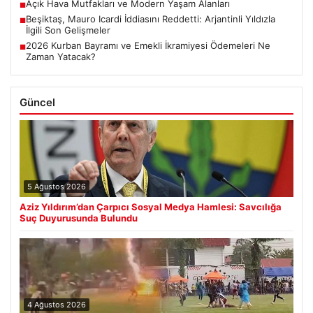
Açık Hava Mutfakları ve Modern Yaşam Alanları
■
Beşiktaş, Mauro Icardi İddiasını Reddetti: Arjantinli Yıldızla
■
İlgili Son Gelişmeler
2026 Kurban Bayramı ve Emekli İkramiyesi Ödemeleri Ne
■
Zaman Yatacak?
Güncel
5 Ağustos 2026
Aziz Yıldırım’dan Çarpıcı Sosyal Medya Hamlesi: Savcılığa
Suç Duyurusunda Bulundu
4 Ağustos 2026