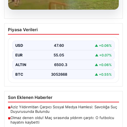
04.08.2026
Olmaz denen oldu! Maç sırasında
Piyasa Verileri
yıldırım çarptı: O futbolcu hayatını
kaybetti
USD
47.60
▲ +0.06%
EUR
55.05
▲ +0.07%
ALTIN
6500.3
▲ +0.06%
BTC
3052668
▲ +0.55%
Son Eklenen Haberler
Aziz Yıldırım’dan Çarpıcı Sosyal Medya Hamlesi: Savcılığa Suç
■
Duyurusunda Bulundu
Olmaz denen oldu! Maç sırasında yıldırım çarptı: O futbolcu
■
hayatını kaybetti