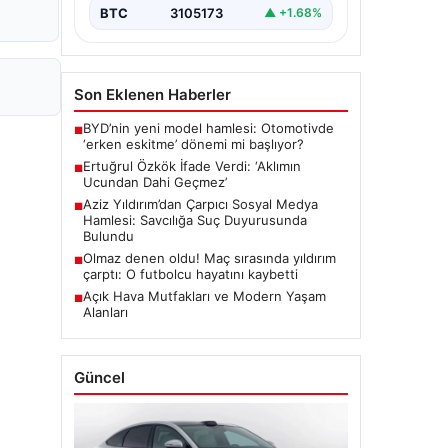
BTC
3105173
▲ +1.68%
Son Eklenen Haberler
BYD’nin yeni model hamlesi: Otomotivde
■
‘erken eskitme’ dönemi mi başlıyor?
Ertuğrul Özkök İfade Verdi: ‘Aklımın
■
Ucundan Dahi Geçmez’
Aziz Yıldırım’dan Çarpıcı Sosyal Medya
■
Hamlesi: Savcılığa Suç Duyurusunda
Bulundu
Olmaz denen oldu! Maç sırasında yıldırım
■
çarptı: O futbolcu hayatını kaybetti
Açık Hava Mutfakları ve Modern Yaşam
■
Alanları
Güncel