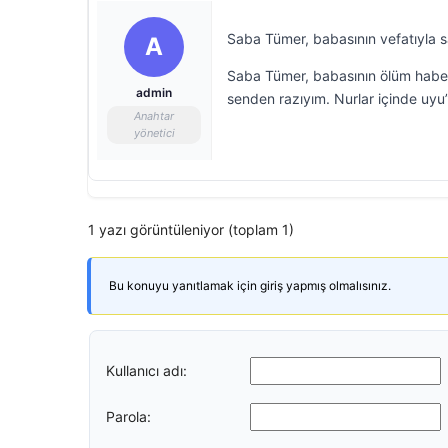
Saba Tümer, babasının vefatıyla sa
A
Saba Tümer, babasının ölüm haberi
admin
senden razıyım. Nurlar içinde uyu”
Anahtar
yönetici
1 yazı görüntüleniyor (toplam 1)
Bu konuyu yanıtlamak için giriş yapmış olmalısınız.
Kullanıcı adı:
Parola: