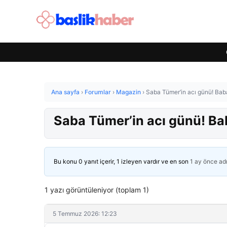
Ana sayfa
›
Forumlar
›
Magazin
›
Saba Tümer’in acı günü! Baba
Saba Tümer’in acı günü! Bab
Bu konu 0 yanıt içerir, 1 izleyen vardır ve en son
1 ay önce
ad
1 yazı görüntüleniyor (toplam 1)
5 Temmuz 2026: 12:23