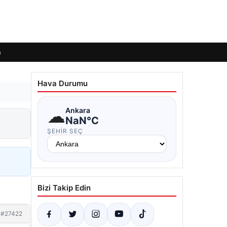
m
Hava Durumu
☁
Ankara
NaN°C
ŞEHIR SEÇ
Bizi Takip Edin
#27422