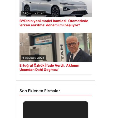
7 Ağustos 2026
BYD’nin yeni model hamlesi: Otomotivde
‘erken eskitme’ dönemi mi başlıyor?
6 Ağustos 2026
Ertuğrul Özkök İfade Verdi: ‘Aklımın
Ucundan Dahi Geçmez’
Son Eklenen Firmalar