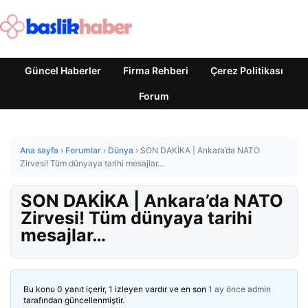
Güncel Haberler
Firma Rehberi
Çerez Politikası
Forum
Ana sayfa
›
Forumlar
›
Dünya
›
SON DAKİKA | Ankara’da NATO
Zirvesi! Tüm dünyaya tarihi mesajlar…
SON DAKİKA | Ankara’da NATO
Zirvesi! Tüm dünyaya tarihi
mesajlar…
Bu konu 0 yanıt içerir, 1 izleyen vardır ve en son
1 ay önce
admin
tarafından güncellenmiştir.