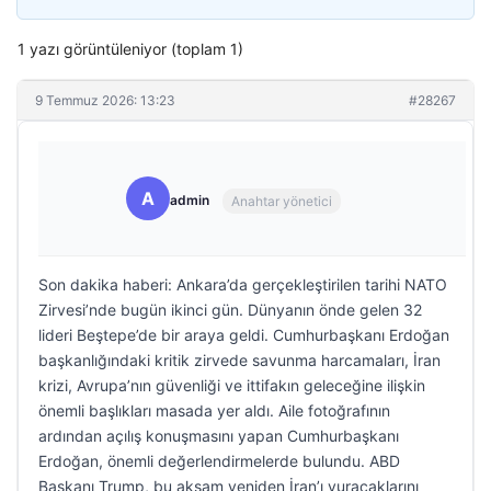
1 yazı görüntüleniyor (toplam 1)
9 Temmuz 2026: 13:23
#28267
A
admin
Anahtar yönetici
Son dakika haberi: Ankara’da gerçekleştirilen tarihi NATO
Zirvesi’nde bugün ikinci gün. Dünyanın önde gelen 32
lideri Beştepe’de bir araya geldi. Cumhurbaşkanı Erdoğan
başkanlığındaki kritik zirvede savunma harcamaları, İran
krizi, Avrupa’nın güvenliği ve ittifakın geleceğine ilişkin
önemli başlıkları masada yer aldı. Aile fotoğrafının
ardından açılış konuşmasını yapan Cumhurbaşkanı
Erdoğan, önemli değerlendirmelerde bulundu. ABD
Başkanı Trump, bu akşam yeniden İran’ı vuracaklarını