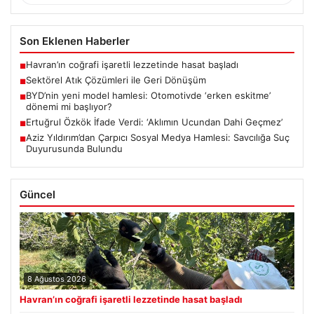
Son Eklenen Haberler
Havran’ın coğrafi işaretli lezzetinde hasat başladı
■
Sektörel Atık Çözümleri ile Geri Dönüşüm
■
BYD’nin yeni model hamlesi: Otomotivde ‘erken eskitme’
■
dönemi mi başlıyor?
Ertuğrul Özkök İfade Verdi: ‘Aklımın Ucundan Dahi Geçmez’
■
Aziz Yıldırım’dan Çarpıcı Sosyal Medya Hamlesi: Savcılığa Suç
■
Duyurusunda Bulundu
Güncel
8 Ağustos 2026
Havran’ın coğrafi işaretli lezzetinde hasat başladı