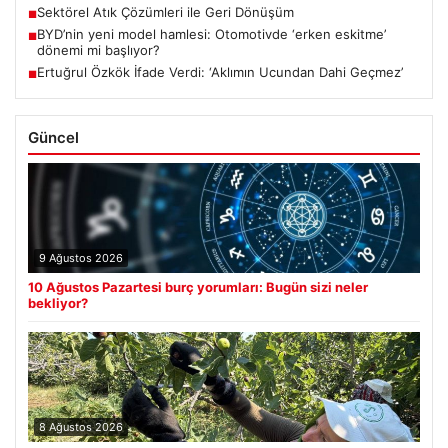
Sektörel Atık Çözümleri ile Geri Dönüşüm
■
BYD’nin yeni model hamlesi: Otomotivde ‘erken eskitme’
■
dönemi mi başlıyor?
Ertuğrul Özkök İfade Verdi: ‘Aklımın Ucundan Dahi Geçmez’
■
Güncel
9 Ağustos 2026
10 Ağustos Pazartesi burç yorumları: Bugün sizi neler
bekliyor?
8 Ağustos 2026