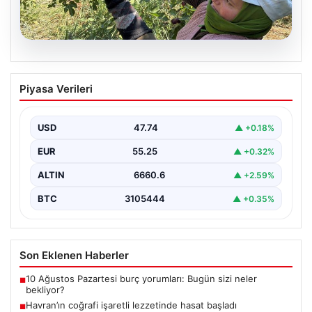
08.08.2026
Havran’ın coğrafi işaretli lezzetinde
Piyasa Verileri
hasat başladı
{"title": "Havran'ın Coğrafi İşaretli Lezzeti: Siyah İncirde
Hasat Sezonu Başladı", "content": "Türkiye'nin önemli
USD
47.74
▲ +0.18%
tarım…
EUR
55.25
▲ +0.32%
ALTIN
6660.6
▲ +2.59%
BTC
3105444
▲ +0.35%
Son Eklenen Haberler
10 Ağustos Pazartesi burç yorumları: Bugün sizi neler
■
bekliyor?
Havran’ın coğrafi işaretli lezzetinde hasat başladı
■