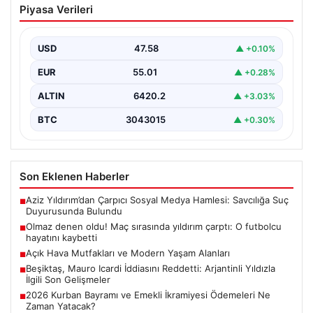
Piyasa Verileri
yıldırım çarptı: O futbolcu hayatını
kaybetti
USD
47.58
▲ +0.10%
EUR
55.01
▲ +0.28%
ALTIN
6420.2
▲ +3.03%
BTC
3043015
▲ +0.30%
Son Eklenen Haberler
Aziz Yıldırım’dan Çarpıcı Sosyal Medya Hamlesi: Savcılığa Suç
■
Duyurusunda Bulundu
Olmaz denen oldu! Maç sırasında yıldırım çarptı: O futbolcu
■
hayatını kaybetti
Açık Hava Mutfakları ve Modern Yaşam Alanları
■
Beşiktaş, Mauro Icardi İddiasını Reddetti: Arjantinli Yıldızla
■
İlgili Son Gelişmeler
2026 Kurban Bayramı ve Emekli İkramiyesi Ödemeleri Ne
■
Zaman Yatacak?