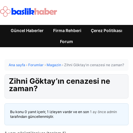
Güncel Haberler
Firma Rehberi
Çerez Politikası
Forum
Ana sayfa
›
Forumlar
›
Magazin
›
Zihni Göktay’ın cenazesi ne zaman?
Zihni Göktay’ın cenazesi ne
zaman?
Bu konu 0 yanıt içerir, 1 izleyen vardır ve en son
1 ay önce
admin
tarafından güncellenmiştir.