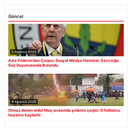
Güncel
5 Ağustos 2026
Aziz Yıldırım’dan Çarpıcı Sosyal Medya Hamlesi: Savcılığa
Suç Duyurusunda Bulundu
4 Ağustos 2026
Olmaz denen oldu! Maç sırasında yıldırım çarptı: O futbolcu
hayatını kaybetti