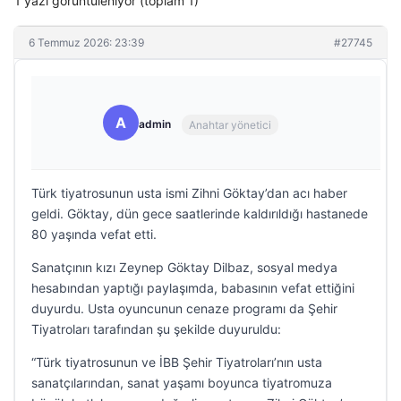
1 yazı görüntüleniyor (toplam 1)
6 Temmuz 2026: 23:39
#27745
A
admin
Anahtar yönetici
Türk tiyatrosunun usta ismi Zihni Göktay’dan acı haber
geldi. Göktay, dün gece saatlerinde kaldırıldığı hastanede
80 yaşında vefat etti.
Sanatçının kızı Zeynep Göktay Dilbaz, sosyal medya
hesabından yaptığı paylaşımda, babasının vefat ettiğini
duyurdu. Usta oyuncunun cenaze programı da Şehir
Tiyatroları tarafından şu şekilde duyuruldu:
“Türk tiyatrosunun ve İBB Şehir Tiyatroları’nın usta
sanatçılarından, sanat yaşamı boyunca tiyatromuza