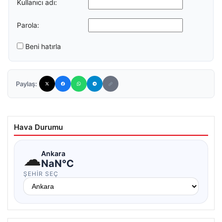
Kullanıcı adı:
Parola:
Beni hatırla
Paylaş:
Hava Durumu
☁
Ankara
NaN°C
ŞEHIR SEÇ