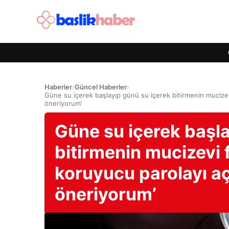
Haberler
›
Güncel Haberler
›
Güne su içerek başlayıp günü su içerek bitirmenin mucizev
öneriyorum’
Güne su içerek başla
bitirmenin mucizevi 
koruyucu parolayı aç
öneriyorum’