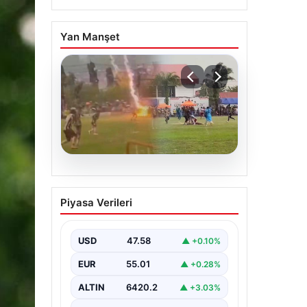
Yan Manşet
04.08.2026
Olmaz denen oldu! Maç
Piyasa Verileri
sırasında yıldırım çarptı:
O futbolcu hayatını
kaybetti
USD
47.58
▲ +0.10%
EUR
55.01
▲ +0.28%
ALTIN
6420.2
▲ +3.03%