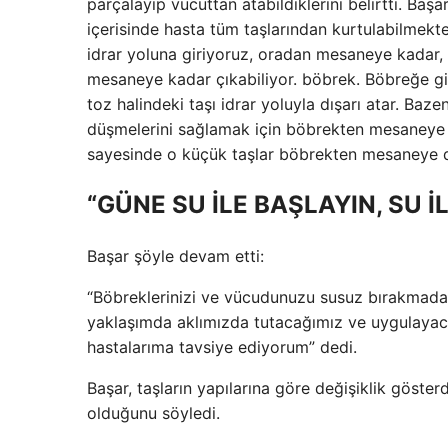
parçalayıp vücuttan atabildiklerini belirtti. Başa
içerisinde hasta tüm taşlarından kurtulabilmek
idrar yoluna giriyoruz, oradan mesaneye kadar,
mesaneye kadar çıkabiliyor. böbrek. Böbreğe gi
toz halindeki taşı idrar yoluyla dışarı atar. Bazen
düşmelerini sağlamak için böbrekten mesaneye dr
sayesinde o küçük taşlar böbrekten mesaneye d
“GÜNE SU İLE BAŞLAYIN, SU İL
Başar şöyle devam etti:
“Böbreklerinizi ve vücudunuzu susuz bırakmadan 
yaklaşımda aklımızda tutacağımız ve uygulaya
hastalarıma tavsiye ediyorum” dedi.
Başar, taşların yapılarına göre değişiklik göster
olduğunu söyledi.