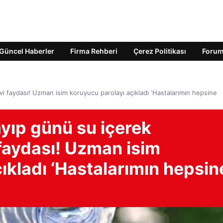
Güncel Haberler
Firma Rehberi
Çerez Politikası
Foru
i faydası! Uzman isim koruyucu parolayı açıkladı ‘Hastalarımın hepsine
yıp günü su içerek
faydası! Uzman isim
ıkladı ‘Hastalarımın hepsin