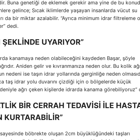
rdir. Buna genetiği de eklemek gerekir ama yine de bu konu
lere gelince; Sıcak iklimlerde yaşayan insanlarda vücut su
ı da bir miktar azalabilir. “Ayrıca minimum idrar filtreleme o
er” dedi.
RI ŞEKLİNDE UYARIYOR”
drarda kanamaya neden olabileceğini kaydeden Başar, şöyle
ağrıdır. Aniden gelir ve kıvranmanıza neden olur. Bu kolik ağr
 nedeni ise taşın idrar yollarında gerginliğe neden olmasıd
ıca taş idrar yolu duvarını çizdiği için o bölgelerde küçük
deniyle ağrı çeken kişilerde idrarda kanama görebiliyoruz” 
TLİK BİR CERRAH TEDAVİSİ İLE HAST
 KURTARABİLİR”
ar sayesinde böbrekte oluşan 2cm büyüklüğündeki taşları