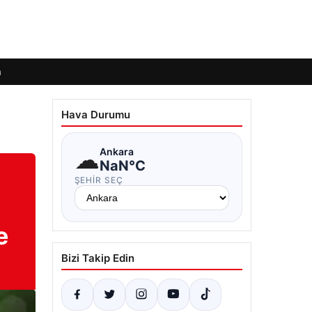
m
Hava Durumu
☁
Ankara
NaN°C
ŞEHIR SEÇ
e
Bizi Takip Edin