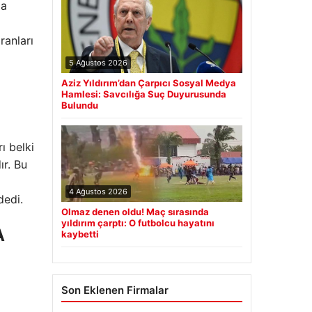
da
ranları
5 Ağustos 2026
Aziz Yıldırım’dan Çarpıcı Sosyal Medya
Hamlesi: Savcılığa Suç Duyurusunda
Bulundu
ı belki
ır. Bu
4 Ağustos 2026
dedi.
Olmaz denen oldu! Maç sırasında
yıldırım çarptı: O futbolcu hayatını
A
kaybetti
Son Eklenen Firmalar