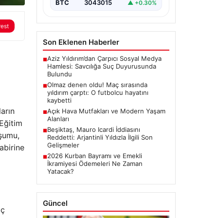
BTC
3043015
▲ +0.30%
rest
Son Eklenen Haberler
Aziz Yıldırım’dan Çarpıcı Sosyal Medya
■
Hamlesi: Savcılığa Suç Duyurusunda
Bulundu
Olmaz denen oldu! Maç sırasında
■
yıldırım çarptı: O futbolcu hayatını
kaybetti
arın
Açık Hava Mutfakları ve Modern Yaşam
■
Alanları
 Eğitim
Beşiktaş, Mauro Icardi İddiasını
■
uşumu,
Reddetti: Arjantinli Yıldızla İlgili Son
Gelişmeler
abirine
2026 Kurban Bayramı ve Emekli
■
İkramiyesi Ödemeleri Ne Zaman
Yatacak?
Güncel
İç