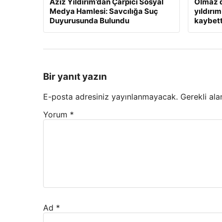
Aziz Yıldırım’dan Çarpıcı Sosyal
Olmaz d
Medya Hamlesi: Savcılığa Suç
yıldırım
Duyurusunda Bulundu
kaybett
Bir yanıt yazın
E-posta adresiniz yayınlanmayacak.
Gerekli ala
Yorum
*
Ad
*