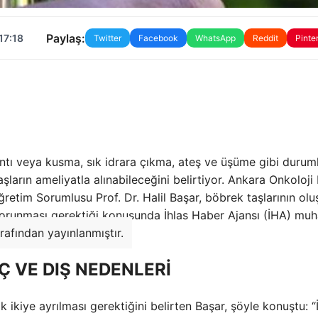
Paylaş:
17:18
Twitter
Facebook
WhatsApp
Reddit
Pinte
antı veya kusma, sık idrara çıkma, ateş ve üşüme gibi duruml
aşların ameliyatla alınabileceğini belirtiyor. Ankara Onkoloji
Öğretim Sorumlusu Prof. Dr. Halil Başar, böbrek taşlarının ol
l korunması gerektiği konusunda İhlas Haber Ajansı (İHA) muh
afından yayınlanmıştır.
 VE DIŞ NEDENLERİ
 ikiye ayrılması gerektiğini belirten Başar, şöyle konuştu: “