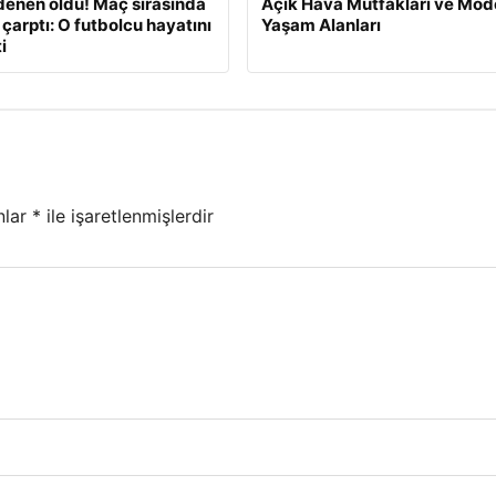
enen oldu! Maç sırasında
Açık Hava Mutfakları ve Mod
 çarptı: O futbolcu hayatını
Yaşam Alanları
i
nlar
*
ile işaretlenmişlerdir