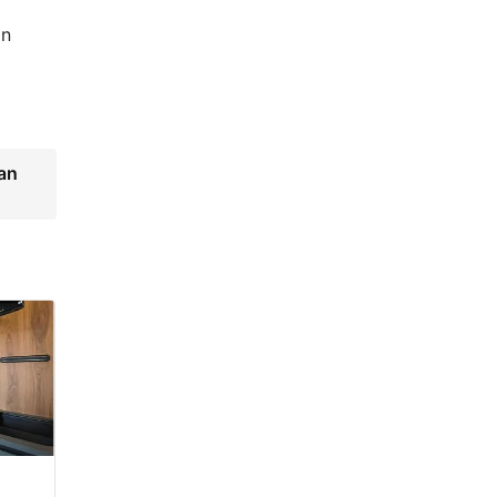
ın
an