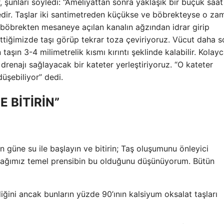
r, şunları söyledi: “Ameliyattan sonra yaklaşık bir buçuk saat
tedir. Taşlar iki santimetreden küçükse ve böbrekteyse o za
 böbrekten mesaneye açılan kanalın ağzından idrar girip
ttiğimizde taşı görüp tekrar toza çeviriyoruz. Vücut daha s
 taşın 3-4 milimetrelik kısmı kırıntı şeklinde kalabilir. Kolay
enajı sağlayacak bir kateter yerleştiriyoruz. “O kateter
üşebiliyor” dedi.
E BİTİRİN”
güne su ile başlayın ve bitirin; Taş oluşumunu önleyici
cağımız temel prensibin bu olduğunu düşünüyorum. Bütün
diğini ancak bunların yüzde 90’ının kalsiyum oksalat taşları