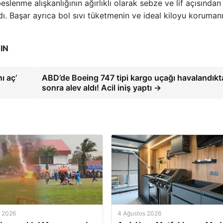
beslenme alışkanlığının ağırlıklı olarak sebze ve lif açısından
ı. Başar ayrıca bol sıvı tüketmenin ve ideal kiloyu koruman
IN
ı aç’
ABD’de Boeing 747 tipi kargo uçağı havalandıkt
sonra alev aldı! Acil iniş yaptı →
s 2026
4 Ağustos 2026