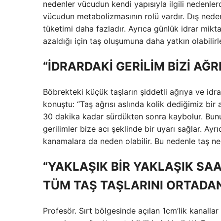
nedenler vücudun kendi yapısıyla ilgili nedenle
vücudun metabolizmasının rolü vardır. Dış neden
tüketimi daha fazladır. Ayrıca günlük idrar miktar
azaldığı için taş oluşumuna daha yatkın olabilirl
“İDRARDAKİ GERİLİM BİZİ AĞ
Böbrekteki küçük taşların şiddetli ağrıya ve i
konuştu: “Taş ağrısı aslında kolik dediğimiz bir 
30 dakika kadar sürdükten sonra kaybolur. Bunun
gerilimler bize acı şeklinde bir uyarı sağlar. Ayr
kanamalara da neden olabilir. Bu nedenle taş ne
“YAKLAŞIK BİR YAKLAŞIK SAA
TÜM TAŞ TAŞLARINI ORTADAN
Profesör. Sırt bölgesinde açılan 1cm’lik kanall