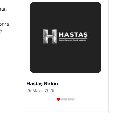
man
onra
ca
Prenses Night Club
29 Nisan 2026