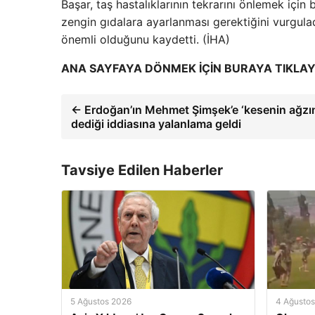
Başar, taş hastalıklarının tekrarını önlemek için 
zengin gıdalara ayarlanması gerektiğini vurgulad
önemli olduğunu kaydetti. (İHA)
ANA SAYFAYA DÖNMEK İÇİN BURAYA TIKLAY
← Erdoğan’ın Mehmet Şimşek’e ‘kesenin ağzın
dediği iddiasına yalanlama geldi
Tavsiye Edilen Haberler
5 Ağustos 2026
4 Ağusto