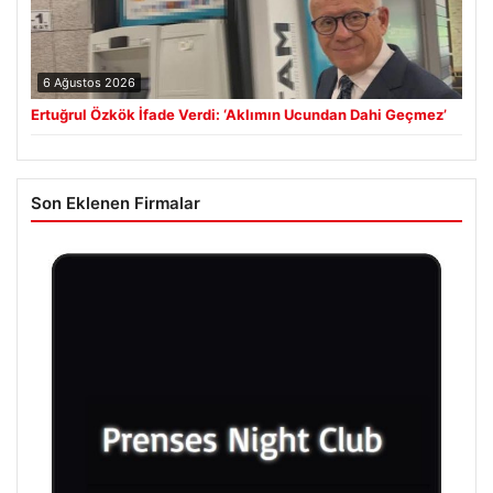
6 Ağustos 2026
Ertuğrul Özkök İfade Verdi: ‘Aklımın Ucundan Dahi Geçmez’
Son Eklenen Firmalar