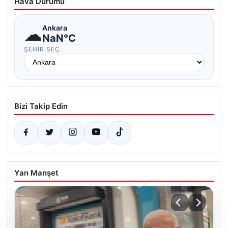
Hava Durumu
☁
Ankara
NaN°C
ŞEHIR SEÇ
Bizi Takip Edin
Yan Manşet