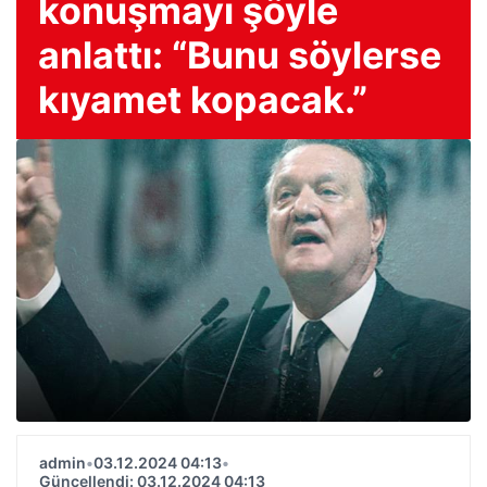
konuşmayı şöyle
anlattı: “Bunu söylerse
kıyamet kopacak.”
admin
•
03.12.2024 04:13
•
Güncellendi: 03.12.2024 04:13