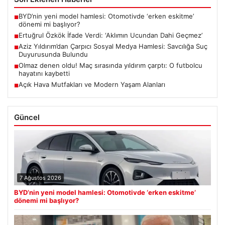
BYD’nin yeni model hamlesi: Otomotivde ‘erken eskitme’
■
dönemi mi başlıyor?
Ertuğrul Özkök İfade Verdi: ‘Aklımın Ucundan Dahi Geçmez’
■
Aziz Yıldırım’dan Çarpıcı Sosyal Medya Hamlesi: Savcılığa Suç
■
Duyurusunda Bulundu
Olmaz denen oldu! Maç sırasında yıldırım çarptı: O futbolcu
■
hayatını kaybetti
Açık Hava Mutfakları ve Modern Yaşam Alanları
■
Güncel
7 Ağustos 2026
BYD’nin yeni model hamlesi: Otomotivde ‘erken eskitme’
dönemi mi başlıyor?