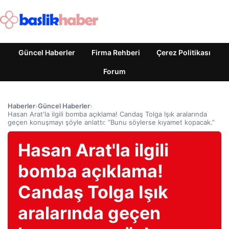
Güncel Haberler
Firma Rehberi
Çerez Politikası
Forum
Haberler
›
Güncel Haberler
›
Hasan Arat'la ilgili bomba açıklama! Candaş Tolga Işık aralarında
geçen konuşmayı şöyle anlattı: “Bunu söylerse kıyamet kopacak.”
Hasan Arat'la ilgili
bomba açıklama!
Candaş Tolga Işık
aralarında geçen