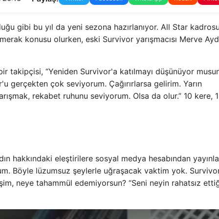
duğu gibi bu yıl da yeni sezona hazırlanıyor. All Star kadros
ğı merak konusu olurken, eski Survivor yarışmacısı Merve Ayd
r takipçisi, “Yeniden Survivor'a katılmayı düşünüyor musu
r'u gerçekten çok seviyorum. Çağırırlarsa gelirim. Yarın
arışmak, rekabet ruhunu seviyorum. Olsa da olur.” 10 kere, 
ın hakkındaki eleştirilere sosyal medya hesabından yayınla
rum. Böyle lüzumsuz şeylerle uğraşacak vaktim yok. Survivo
im, neye tahammül edemiyorsun? “Seni neyin rahatsız ettiğ