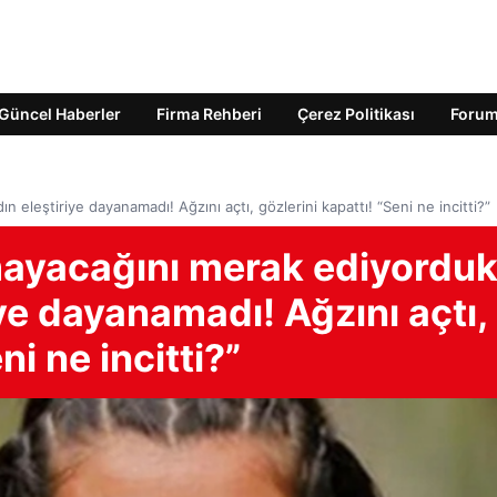
Güncel Haberler
Firma Rehberi
Çerez Politikası
Foru
 eleştiriye dayanamadı! Ağzını açtı, gözlerini kapattı! “Seni ne incitti?”
mayacağını merak ediyorduk
ye dayanamadı! Ağzını açtı,
ni ne incitti?”