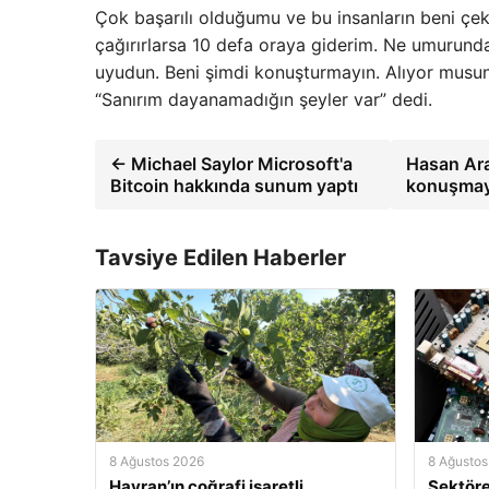
Çok başarılı olduğumu ve bu insanların beni çek
çağırırlarsa 10 defa oraya giderim. Ne umurunda
uyudun. Beni şimdi konuşturmayın. Alıyor musun?
“Sanırım dayanamadığın şeyler var” dedi.
← Michael Saylor Microsoft'a
Hasan Ara
Bitcoin hakkında sunum yaptı
konuşmayı
Tavsiye Edilen Haberler
8 Ağustos 2026
8 Ağustos
Havran’ın coğrafi işaretli
Sektöre