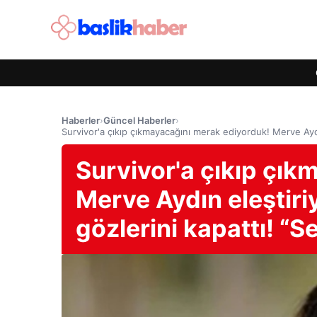
Haberler
›
Güncel Haberler
›
Survivor'a çıkıp çıkmayacağını merak ediyorduk! Merve Aydın
Survivor'a çıkıp çık
Merve Aydın eleştiri
gözlerini kapattı! “Se