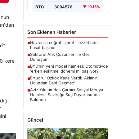
BTC
3094576
▼ -0.15%
unun
ın'dan
Son Eklenen Haberler
Havran’ın coğrafi işaretli lezzetinde
■
n?”
hasat başladı
Sektörel Atık Çözümleri ile Geri
■
Dönüşüm
10 kere
BYD’nin yeni model hamlesi: Otomotivde
■
‘erken eskitme’ dönemi mi başlıyor?
Ertuğrul Özkök İfade Verdi: ‘Aklımın
■
Ucundan Dahi Geçmez’
Aziz Yıldırım’dan Çarpıcı Sosyal Medya
■
Hamlesi: Savcılığa Suç Duyurusunda
Bulundu
dığı
r
ini
Güncel