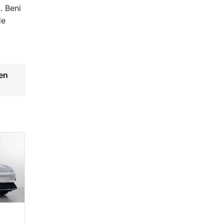
. Beni
de
çen