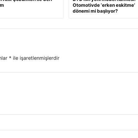
üm
Otomotivde ‘erken eskitme’
dönemi mi başlıyor?
nlar
*
ile işaretlenmişlerdir