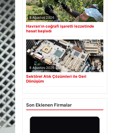
8 Ağustos 2026
Havran’ın coğrafi işaretli lezzetinde
hasat başladı
8 Ağustos 2026
Sektörel Atık Çözümleri ile Geri
Dönüşüm
Son Eklenen Firmalar