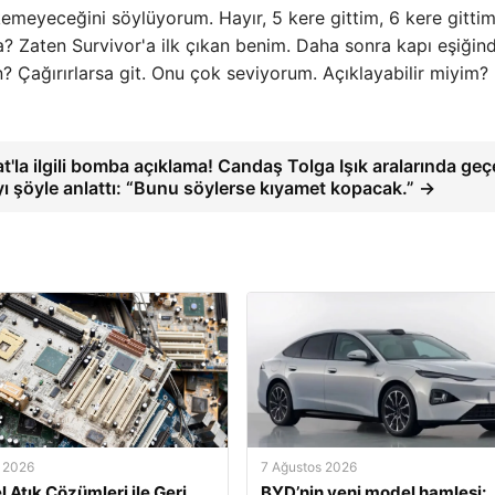
emeyeceğini söylüyorum. Hayır, 5 kere gittim, 6 kere gittim
? Zaten Survivor'a ilk çıkan benim. Daha sonra kapı eşiğin
 Çağırırlarsa git. Onu çok seviyorum. Açıklayabilir miyim?
t'la ilgili bomba açıklama! Candaş Tolga Işık aralarında ge
 şöyle anlattı: “Bunu söylerse kıyamet kopacak.” →
 2026
7 Ağustos 2026
l Atık Çözümleri ile Geri
BYD’nin yeni model hamlesi: