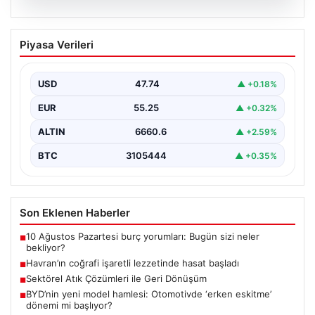
08.08.2026
Havran’ın coğrafi işaretli lezzetinde
Piyasa Verileri
hasat başladı
{“title”: “Havran’ın Coğrafi İşaretli Lezzeti: Siyah İncirde
Hasat Sezonu Başladı”, “content”: “ Türkiye’nin önemli…
USD
47.74
▲ +0.18%
EUR
55.25
▲ +0.32%
ALTIN
6660.6
▲ +2.59%
BTC
3105444
▲ +0.35%
Son Eklenen Haberler
10 Ağustos Pazartesi burç yorumları: Bugün sizi neler
■
bekliyor?
Havran’ın coğrafi işaretli lezzetinde hasat başladı
■
Sektörel Atık Çözümleri ile Geri Dönüşüm
■
BYD’nin yeni model hamlesi: Otomotivde ‘erken eskitme’
■
dönemi mi başlıyor?