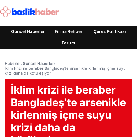
Güncel Haberler
Firma Rehberi
Çerez Politikası
Forum
Haberler
›
Güncel Haberler
›
İklim krizi ile beraber Bangladeş’te arsenikle kirlenmiş içme suyu
krizi daha da kötüleşiyor
İklim krizi ile beraber
Bangladeş’te arsenikle
kirlenmiş içme suyu
krizi daha da