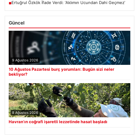
Ertuğrul Özkök İfade Verdi: ‘Aklımın Ucundan Dahi Geçmez’
■
Güncel
9 Ağustos 2026
10 Ağustos Pazartesi burç yorumları: Bugün sizi neler
bekliyor?
8 Ağustos 2026
Havran’ın coğrafi işaretli lezzetinde hasat başladı