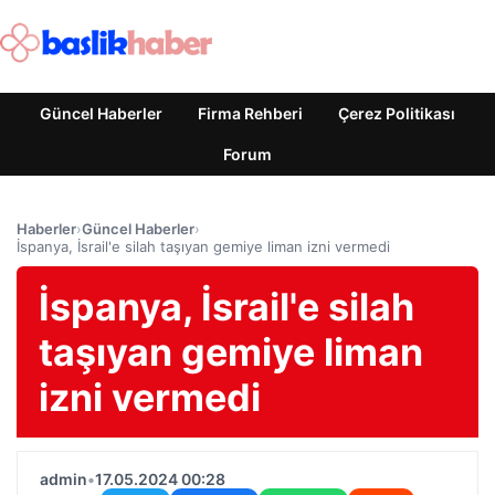
Güncel Haberler
Firma Rehberi
Çerez Politikası
Forum
Haberler
›
Güncel Haberler
›
İspanya, İsrail'e silah taşıyan gemiye liman izni vermedi
İspanya, İsrail'e silah
taşıyan gemiye liman
izni vermedi
admin
•
17.05.2024 00:28