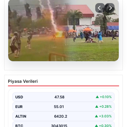
04.08.2026
Olmaz denen oldu! Maç sırasında
Piyasa Verileri
yıldırım çarptı: O futbolcu hayatını
kaybetti
USD
47.58
▲ +0.10%
EUR
55.01
▲ +0.28%
ALTIN
6420.2
▲ +3.03%
BTC
3043015
▲ +0.30%