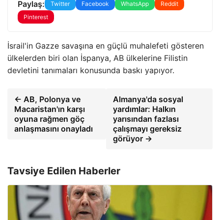
Paylaş:
Twitter
Facebook
WhatsApp
Reddit
Pinterest
İsrail'in Gazze savaşına en güçlü muhalefeti gösteren
ülkelerden biri olan İspanya, AB ülkelerine Filistin
devletini tanımaları konusunda baskı yapıyor.
← AB, Polonya ve
Almanya'da sosyal
Macaristan'ın karşı
yardımlar: Halkın
oyuna rağmen göç
yarısından fazlası
anlaşmasını onayladı
çalışmayı gereksiz
görüyor →
Tavsiye Edilen Haberler