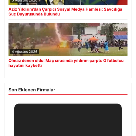
5 Ağustos 2026
Aziz Yıldırım’dan Çarpıcı Sosyal Medya Hamlesi: Savcılığa
Suç Duyurusunda Bulundu
4 Ağustos 2026
Olmaz denen oldu! Maç sırasında yıldırım çarptı: O futbolcu
hayatını kaybetti
Son Eklenen Firmalar