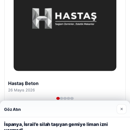
Prenses Night Club
29 Nisan 2026
×
Göz Atın
Web sitemizi nasıl kullandığınızı daha iyi anlayabilmek,
deneyiminizi kişiselleştirmek ve geliştirmek amacıyla çerezler
İspanya, İsrail'e silah taşıyan gemiye liman izni
kullanıyoruz.
Çerez Politikamız