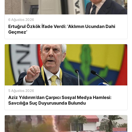
6 Ağustos 2026
Ertuğrul Özkök İfade Verdi: ‘Aklımın Ucundan Dahi
Geçmez’
5 Ağustos 2026
Aziz Yıldırım’dan Çarpıcı Sosyal Medya Hamlesi:
Savcılığa Suç Duyurusunda Bulundu