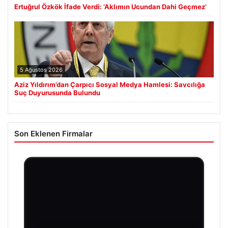
Ertuğrul Özkök İfade Verdi: ‘Aklımın Ucundan Dahi Geçmez’
5 Ağustos 2026
Aziz Yıldırım’dan Çarpıcı Sosyal Medya Hamlesi: Savcılığa
Suç Duyurusunda Bulundu
Son Eklenen Firmalar