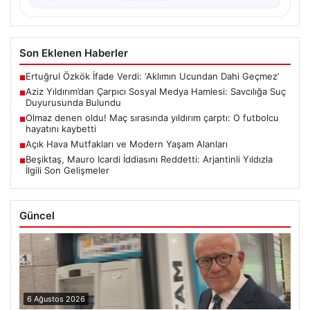
Son Eklenen Haberler
Ertuğrul Özkök İfade Verdi: ‘Aklımın Ucundan Dahi Geçmez’
■
Aziz Yıldırım’dan Çarpıcı Sosyal Medya Hamlesi: Savcılığa Suç
■
Duyurusunda Bulundu
Olmaz denen oldu! Maç sırasında yıldırım çarptı: O futbolcu
■
hayatını kaybetti
Açık Hava Mutfakları ve Modern Yaşam Alanları
■
Beşiktaş, Mauro Icardi İddiasını Reddetti: Arjantinli Yıldızla
■
İlgili Son Gelişmeler
Güncel
6 Ağustos 2026