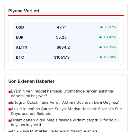
Ertuğrul Özkök İfade Verdi: ‘Aklımın
Piyasa Verileri
Ucundan Dahi Geçmez’
Gazeteci ve yazar Ertuğrul Özkök, Cumhurbaşkanı
Recep Tayyip Erdoğan’a yönelik sosyal medya
USD
47.71
▲ +0.17%
paylaşımları ve…
EUR
55.25
▲ +0.42%
ALTIN
6684.2
▲ +2.95%
BTC
3105173
▲ +1.68%
Son Eklenen Haberler
BYD’nin yeni model hamlesi: Otomotivde ‘erken eskitme’
■
dönemi mi başlıyor?
Ertuğrul Özkök İfade Verdi: ‘Aklımın Ucundan Dahi Geçmez’
■
Aziz Yıldırım’dan Çarpıcı Sosyal Medya Hamlesi: Savcılığa Suç
■
Duyurusunda Bulundu
Olmaz denen oldu! Maç sırasında yıldırım çarptı: O futbolcu
■
hayatını kaybetti
Açık Hava Mutfakları ve Modern Yaşam Alanları
■