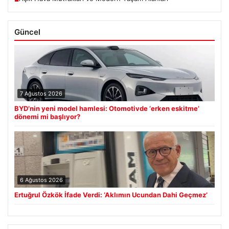
Güncel
7 Ağustos 2026
BYD’nin yeni model hamlesi: Otomotivde ‘erken eskitme’
dönemi mi başlıyor?
6 Ağustos 2026
Ertuğrul Özkök İfade Verdi: ‘Aklımın Ucundan Dahi Geçmez’