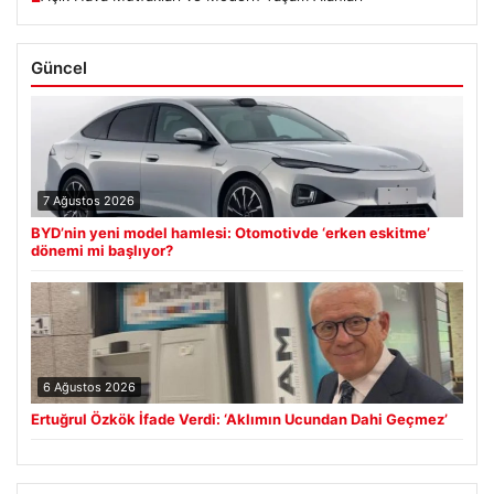
Güncel
7 Ağustos 2026
BYD’nin yeni model hamlesi: Otomotivde ‘erken eskitme’
dönemi mi başlıyor?
6 Ağustos 2026
Ertuğrul Özkök İfade Verdi: ‘Aklımın Ucundan Dahi Geçmez’