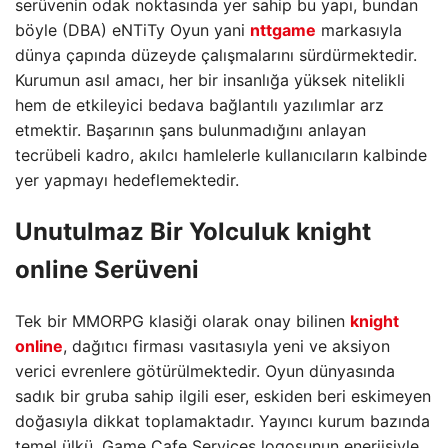
serüvenin odak noktasında yer sahip bu yapı, bundan
böyle (DBA) eNTiTy Oyun yani
nttgame
markasıyla
dünya çapında düzeyde çalışmalarını sürdürmektedir.
Kurumun asıl amacı, her bir insanlığa yüksek nitelikli
hem de etkileyici bedava bağlantılı yazılımlar arz
etmektir. Başarının şans bulunmadığını anlayan
tecrübeli kadro, akılcı hamlelerle kullanıcıların kalbinde
yer yapmayı hedeflemektedir.
Unutulmaz Bir Yolculuk knight
online Serüveni
Tek bir MMORPG klasiği olarak onay bilinen
knight
online
, dağıtıcı firması vasıtasıyla yeni ve aksiyon
verici evrenlere götürülmektedir. Oyun dünyasında
sadık bir gruba sahip ilgili eser, eskiden beri eskimeyen
doğasıyla dikkat toplamaktadır. Yayıncı kurum bazında
temel ülkü, Game Cafe Services logosunun enerjisiyle