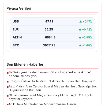
Ertuğrul Özkök İfade Verdi: ‘Aklımın
Piyasa Verileri
Ucundan Dahi Geçmez’
Gazeteci ve yazar Ertuğrul Özkök, Cumhurbaşkanı
Recep Tayyip Erdoğan’a yönelik sosyal medya
USD
47.71
▲ +0.17%
paylaşımları ve…
EUR
55.25
▲ +0.42%
ALTIN
6684.2
▲ +2.95%
BTC
3105173
▲ +1.68%
Son Eklenen Haberler
BYD’nin yeni model hamlesi: Otomotivde ‘erken eskitme’
■
dönemi mi başlıyor?
Ertuğrul Özkök İfade Verdi: ‘Aklımın Ucundan Dahi Geçmez’
■
Aziz Yıldırım’dan Çarpıcı Sosyal Medya Hamlesi: Savcılığa Suç
■
Duyurusunda Bulundu
Olmaz denen oldu! Maç sırasında yıldırım çarptı: O futbolcu
■
hayatını kaybetti
Açık Hava Mutfakları ve Modern Yaşam Alanları
■