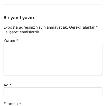
Bir yanıt yazın
E-posta adresiniz yayınlanmayacak.
Gerekli alanlar
*
ile işaretlenmişlerdir
Yorum
*
Ad
*
E-posta
*