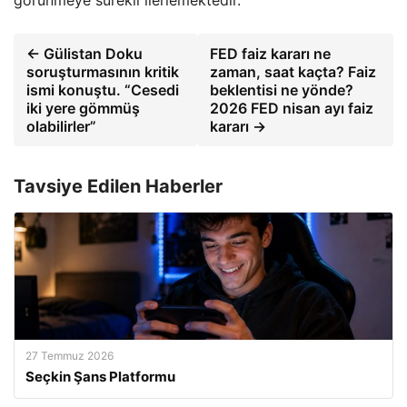
← Gülistan Doku
FED faiz kararı ne
soruşturmasının kritik
zaman, saat kaçta? Faiz
ismi konuştu. “Cesedi
beklentisi ne yönde?
iki yere gömmüş
2026 FED nisan ayı faiz
olabilirler”
kararı →
Tavsiye Edilen Haberler
27 Temmuz 2026
Seçkin Şans Platformu