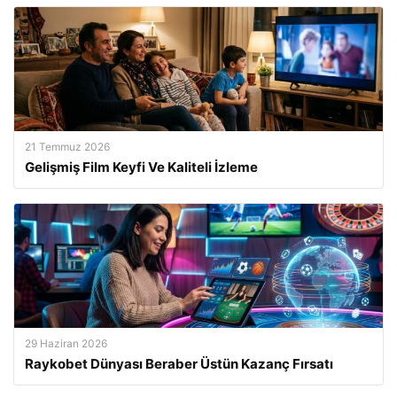
21 Temmuz 2026
Gelişmiş Film Keyfi Ve Kaliteli İzleme
29 Haziran 2026
Raykobet Dünyası Beraber Üstün Kazanç Fırsatı