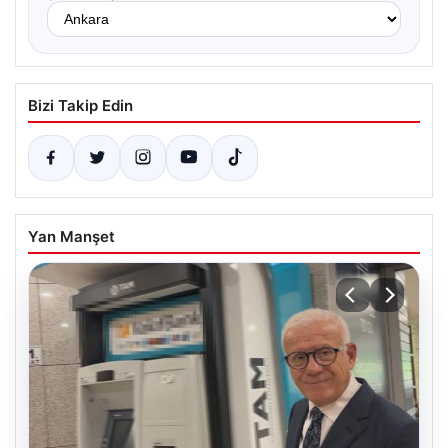
Bizi Takip Edin
Yan Manşet