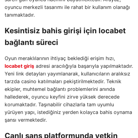
oyuncu merkezli tasarımı ile rahat bir kullanım olanağı
tanımaktadır.
Kesintisiz bahis girişi için locabet
bağlantı süreci
Oyun meraklılarının ihtiyaç beklediği erişim hızı,
locabet giriş
adresi aracılığıyla başarıyla yapılmaktadır.
Yeni link detayları yayımlanarak, kullanıcıların aralıksız
tarzda casino katılmaları pekiştirilmektedir. Teknik
ekipler, muhtemel bağlantı problemlerini anında
hallederek, oyuncu keyfini zirve yüksek derecede
korumaktadır. Taşınabilir cihazlarla tam uyumlu
yürüyen yapı, istediğiniz yerden kolayca bahis oynama
şansı vermektedir.
Canlı şans platformunda yetkin