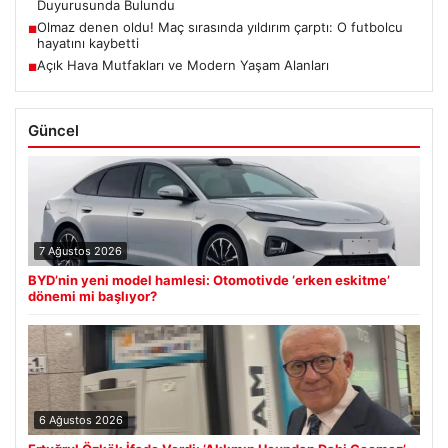
Duyurusunda Bulundu
Olmaz denen oldu! Maç sırasında yıldırım çarptı: O futbolcu
■
hayatını kaybetti
Açık Hava Mutfakları ve Modern Yaşam Alanları
■
Güncel
7 Ağustos 2026
BYD’nin yeni model hamlesi: Otomotivde ‘erken eskitme’
dönemi mi başlıyor?
6 Ağustos 2026