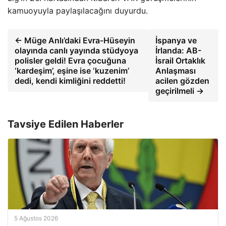
kamuoyuyla paylaşılacağını duyurdu.
← Müge Anlı’daki Evra-Hüseyin
İspanya ve
olayında canlı yayında stüdyoya
İrlanda: AB-
polisler geldi! Evra çocuğuna
İsrail Ortaklık
‘kardeşim’, eşine ise ‘kuzenim’
Anlaşması
dedi, kendi kimliğini reddetti!
acilen gözden
geçirilmeli →
Tavsiye Edilen Haberler
5 Ağustos 2026