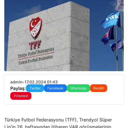
admin
•
17.02.2024 01:43
Paylaş:
Twitter
Facebook
WhatsApp
Reddit
Pinterest
Türkiye Futbol Federasyonu (TFF), Trendyol Süper
Lig’in 26. haftasından itibaren VAR görüşmelerinin