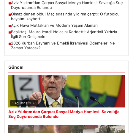
Aziz Yıldırım’dan Çarpıcı Sosyal Medya Hamlesi: Savcılığa Suç
■
Duyurusunda Bulundu
Olmaz denen oldu! Maç sırasında yıldırım çarptı: O futbolcu
■
hayatını kaybetti
Açık Hava Mutfakları ve Modern Yaşam Alanları
■
Beşiktaş, Mauro Icardi İddiasını Reddetti: Arjantinli Yıldızla
■
İlgili Son Gelişmeler
2026 Kurban Bayramı ve Emekli İkramiyesi Ödemeleri Ne
■
Zaman Yatacak?
Güncel
5 Ağustos 2026
Aziz Yıldırım’dan Çarpıcı Sosyal Medya Hamlesi: Savcılığa
Suç Duyurusunda Bulundu