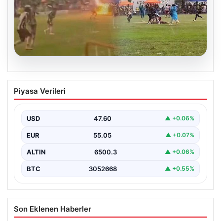
04.08.2026
Olmaz denen oldu! Maç sırasında
Piyasa Verileri
yıldırım çarptı: O futbolcu hayatını
kaybetti
USD
47.60
▲ +0.06%
EUR
55.05
▲ +0.07%
ALTIN
6500.3
▲ +0.06%
BTC
3052668
▲ +0.55%
Son Eklenen Haberler