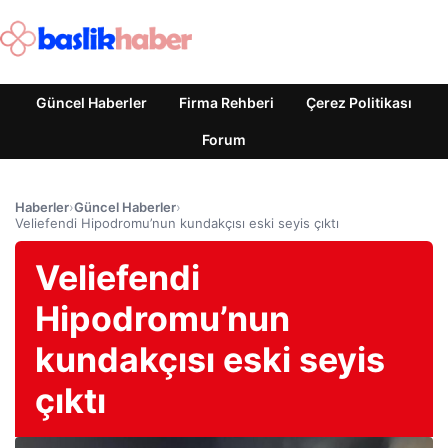
Güncel Haberler
Firma Rehberi
Çerez Politikası
Forum
Haberler
›
Güncel Haberler
›
Veliefendi Hipodromu’nun kundakçısı eski seyis çıktı
Veliefendi
Hipodromu’nun
kundakçısı eski seyis
çıktı