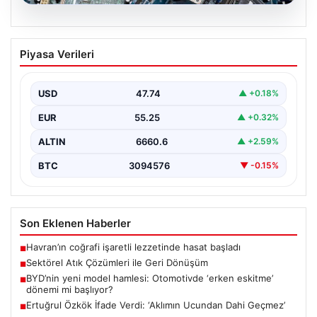
08.08.2026
Sektörel Atık Çözümleri ile Geri
Piyasa Verileri
Dönüşüm
İş dünyasında gelişen sistemler sayesinde işletmeler
altyapı sistemlerini sürekli aralıklarla değiştirmektedir.
USD
47.74
▲ +0.18%
Bu güncelleme süreçlerinde…
EUR
55.25
▲ +0.32%
ALTIN
6660.6
▲ +2.59%
BTC
3094576
▼ -0.15%
Son Eklenen Haberler
Havran’ın coğrafi işaretli lezzetinde hasat başladı
■
Sektörel Atık Çözümleri ile Geri Dönüşüm
■
BYD’nin yeni model hamlesi: Otomotivde ‘erken eskitme’
■
dönemi mi başlıyor?
Ertuğrul Özkök İfade Verdi: ‘Aklımın Ucundan Dahi Geçmez’
■