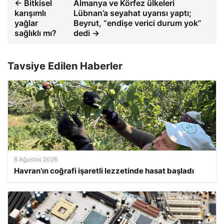
← Bitkisel
Almanya ve Körfez ülkeleri
karışımlı
Lübnan’a seyahat uyarısı yaptı;
yağlar
Beyrut, “endişe verici durum yok”
sağlıklı mı?
dedi →
Tavsiye Edilen Haberler
8 Ağustos 2026
Havran’ın coğrafi işaretli lezzetinde hasat başladı