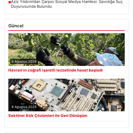
Aziz Yıldırım’dan Çarpıcı Sosyal Medya Hamlesi: Savcılığa Suç
■
Duyurusunda Bulundu
Güncel
8 Ağustos 2026
Havran’ın coğrafi işaretli lezzetinde hasat başladı
8 Ağustos 2026
Sektörel Atık Çözümleri ile Geri Dönüşüm