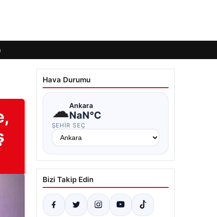
m
Hava Durumu
☁
Ankara
e,
NaN°C
ŞEHIR SEÇ
ş
Bizi Takip Edin