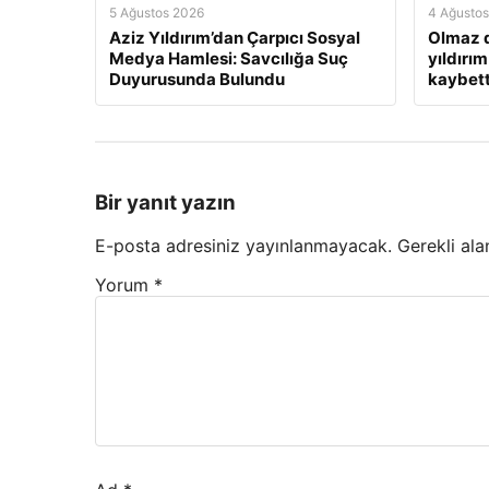
5 Ağustos 2026
4 Ağusto
Aziz Yıldırım’dan Çarpıcı Sosyal
Olmaz d
Medya Hamlesi: Savcılığa Suç
yıldırım
Duyurusunda Bulundu
kaybett
Bir yanıt yazın
E-posta adresiniz yayınlanmayacak.
Gerekli ala
Yorum
*