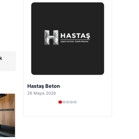
k
Prenses Night Club
29 Nisan 2026