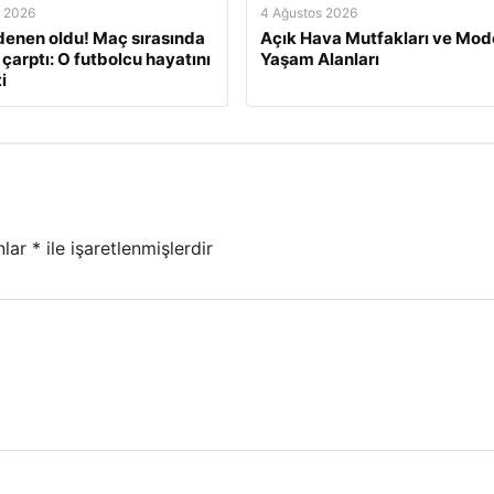
s 2026
4 Ağustos 2026
enen oldu! Maç sırasında
Açık Hava Mutfakları ve Mod
 çarptı: O futbolcu hayatını
Yaşam Alanları
i
nlar
*
ile işaretlenmişlerdir