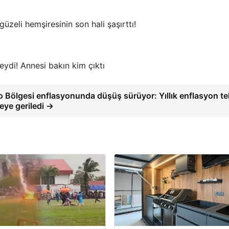
üzeli hemşiresinin son hali şaşırttı!
ydi! Annesi bakın kim çıktı
o Bölgesi enflasyonunda düşüş sürüyor: Yıllık enflasyon te
eye geriledi →