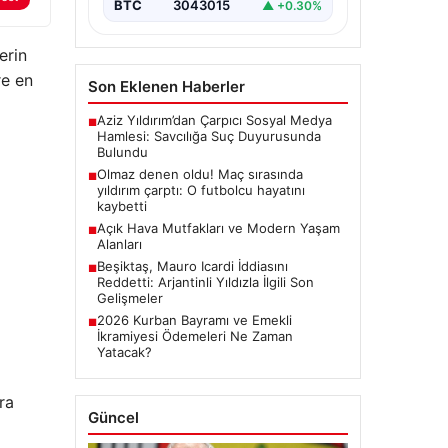
BTC
3043015
▲ +0.30%
erin
re en
Son Eklenen Haberler
Aziz Yıldırım’dan Çarpıcı Sosyal Medya
■
Hamlesi: Savcılığa Suç Duyurusunda
Bulundu
Olmaz denen oldu! Maç sırasında
■
yıldırım çarptı: O futbolcu hayatını
kaybetti
Açık Hava Mutfakları ve Modern Yaşam
■
Alanları
Beşiktaş, Mauro Icardi İddiasını
■
Reddetti: Arjantinli Yıldızla İlgili Son
Gelişmeler
2026 Kurban Bayramı ve Emekli
■
İkramiyesi Ödemeleri Ne Zaman
Yatacak?
ra
Güncel