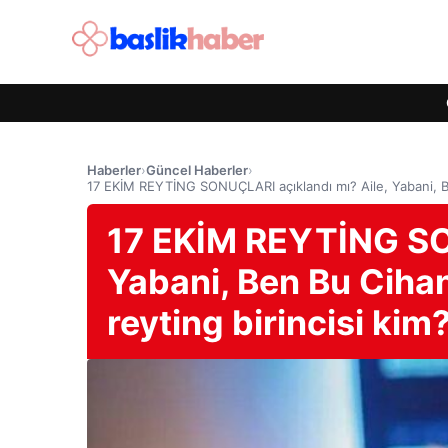
Haberler
›
Güncel Haberler
›
17 EKİM REYTİNG SONUÇLARI açıklandı mı? Aile, Yabani, B
17 EKİM REYTİNG SON
Yabani, Ben Bu Ciha
reyting birincisi kim