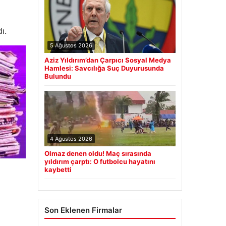
ı.
5 Ağustos 2026
Aziz Yıldırım’dan Çarpıcı Sosyal Medya
Hamlesi: Savcılığa Suç Duyurusunda
Bulundu
4 Ağustos 2026
Olmaz denen oldu! Maç sırasında
yıldırım çarptı: O futbolcu hayatını
kaybetti
Son Eklenen Firmalar