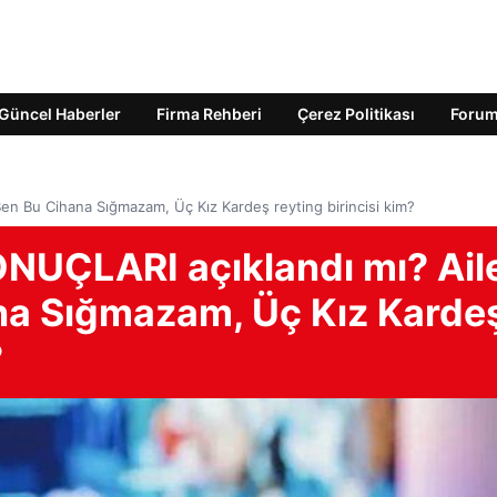
Güncel Haberler
Firma Rehberi
Çerez Politikası
Foru
en Bu Cihana Sığmazam, Üç Kız Kardeş reyting birincisi kim?
UÇLARI açıklandı mı? Ail
na Sığmazam, Üç Kız Karde
?