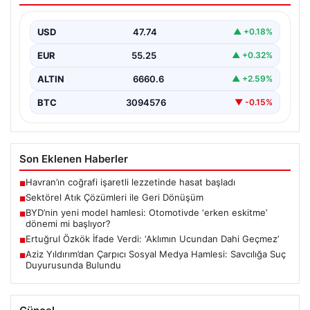
İş dünyasında gelişen sistemler sayesinde işletmeler
altyapı sistemlerini sürekli aralıklarla değiştirmektedir.
USD
47.74
▲ +0.18%
Bu güncelleme süreçlerinde…
EUR
55.25
▲ +0.32%
ALTIN
6660.6
▲ +2.59%
BTC
3094576
▼ -0.15%
Son Eklenen Haberler
Havran’ın coğrafi işaretli lezzetinde hasat başladı
■
Sektörel Atık Çözümleri ile Geri Dönüşüm
■
BYD’nin yeni model hamlesi: Otomotivde ‘erken eskitme’
■
dönemi mi başlıyor?
Ertuğrul Özkök İfade Verdi: ‘Aklımın Ucundan Dahi Geçmez’
■
Aziz Yıldırım’dan Çarpıcı Sosyal Medya Hamlesi: Savcılığa Suç
■
Duyurusunda Bulundu