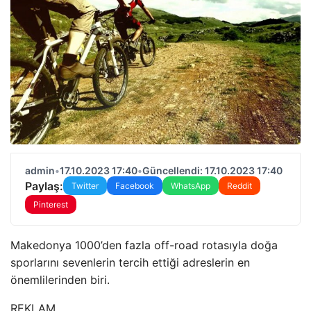
admin
•
17.10.2023 17:40
•
Güncellendi: 17.10.2023 17:40
Paylaş:
Twitter
Facebook
WhatsApp
Reddit
Pinterest
Makedonya 1000’den fazla off-road rotasıyla doğa
sporlarını sevenlerin tercih ettiği adreslerin en
önemlilerinden biri.
REKLAM