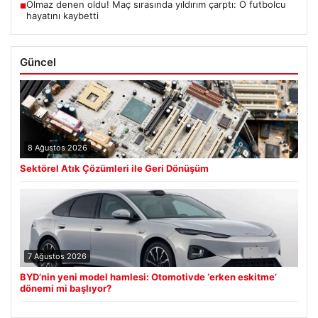
Olmaz denen oldu! Maç sırasında yıldırım çarptı: O futbolcu
■
hayatını kaybetti
Güncel
8 Ağustos 2026
Sektörel Atık Çözümleri ile Geri Dönüşüm
7 Ağustos 2026
BYD’nin yeni model hamlesi: Otomotivde ‘erken eskitme’
dönemi mi başlıyor?