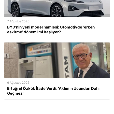
7 Ağustos 2026
BYD’nin yeni model hamlesi: Otomotivde ‘erken
eskitme’ dönemi mi başlıyor?
6 Ağustos 2026
Ertuğrul Özkök İfade Verdi: ‘Aklımın Ucundan Dahi
Geçmez’