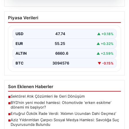
07.08.2026
BYD’nin yeni model hamlesi:
Piyasa Verileri
Otomotivde ‘erken eskitme’ dönemi mi
başlıyor?
USD
47.74
▲ +0.18%
EUR
55.25
▲ +0.32%
ALTIN
6660.6
▲ +2.59%
BTC
3094576
▼ -0.15%
Son Eklenen Haberler
Sektörel Atık Çözümleri ile Geri Dönüşüm
■
BYD’nin yeni model hamlesi: Otomotivde ‘erken eskitme’
■
dönemi mi başlıyor?
Ertuğrul Özkök İfade Verdi: ‘Aklımın Ucundan Dahi Geçmez’
■
Aziz Yıldırım’dan Çarpıcı Sosyal Medya Hamlesi: Savcılığa Suç
■
Duyurusunda Bulundu