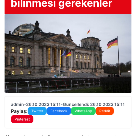
bilinmesi gerekenler
admin
•
26.10.2023 15:11
•
Güncellendi: 26.10.2023 15:11
Paylaş:
Twitter
Facebook
WhatsApp
Reddit
Pinterest