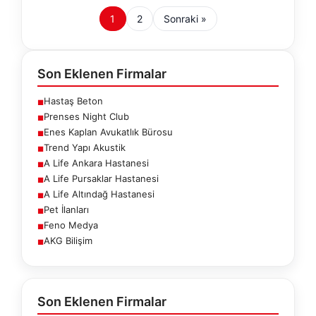
1
2
Sonraki »
Son Eklenen Firmalar
Hastaş Beton
■
Prenses Night Club
■
Enes Kaplan Avukatlık Bürosu
■
Trend Yapı Akustik
■
A Life Ankara Hastanesi
■
A Life Pursaklar Hastanesi
■
A Life Altındağ Hastanesi
■
Pet İlanları
■
Feno Medya
■
AKG Bilişim
■
Son Eklenen Firmalar