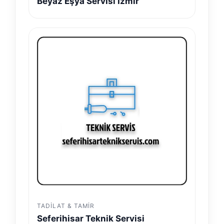
Beyaz Eşya Servisi İzmir
TADILAT & TAMIR
Seferihisar Teknik Servisi