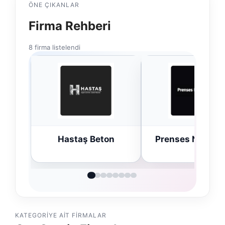
ÖNE ÇIKANLAR
Firma Rehberi
8 firma listelendi
n
Prenses Night Club
Enes Kaplan
Avukatlık Büro
KATEGORIYE AIT FIRMALAR