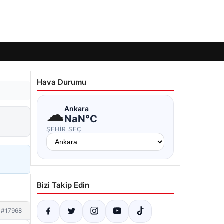
m
Hava Durumu
☁
Ankara
NaN°C
ŞEHIR SEÇ
Bizi Takip Edin
#17968