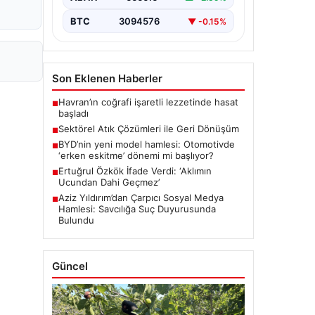
BTC
3094576
▼ -0.15%
Son Eklenen Haberler
Havran’ın coğrafi işaretli lezzetinde hasat
■
başladı
Sektörel Atık Çözümleri ile Geri Dönüşüm
■
BYD’nin yeni model hamlesi: Otomotivde
■
‘erken eskitme’ dönemi mi başlıyor?
Ertuğrul Özkök İfade Verdi: ‘Aklımın
■
Ucundan Dahi Geçmez’
Aziz Yıldırım’dan Çarpıcı Sosyal Medya
■
Hamlesi: Savcılığa Suç Duyurusunda
Bulundu
Güncel