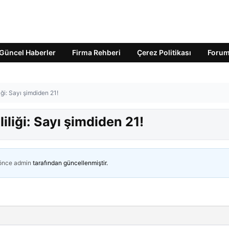
Güncel Haberler
Firma Rehberi
Çerez Politikası
Foru
iği: Sayı şimdiden 21!
iliği: Sayı şimdiden 21!
 önce
admin
tarafından güncellenmiştir.