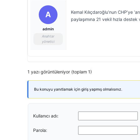
Kemal Kılıçdaroğlu’nun CHP’ye ‘arı
A
paylaşımına 21 vekil hızla destek v
admin
Anahtar
yönetici
1 yazı görüntüleniyor (toplam 1)
Bu konuyu yanıtlamak için giriş yapmış olmalısınız.
Kullanıcı adı:
Parola: