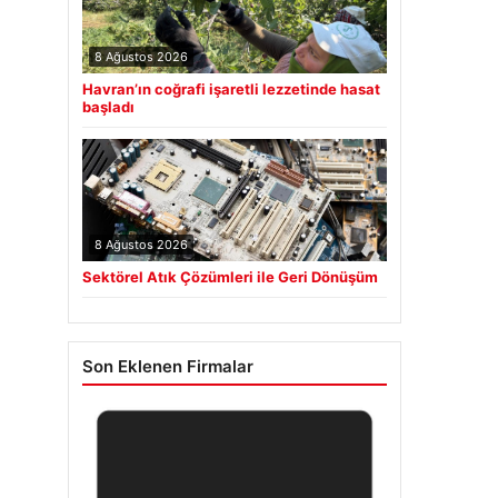
8 Ağustos 2026
Havran’ın coğrafi işaretli lezzetinde hasat
başladı
8 Ağustos 2026
Sektörel Atık Çözümleri ile Geri Dönüşüm
Son Eklenen Firmalar