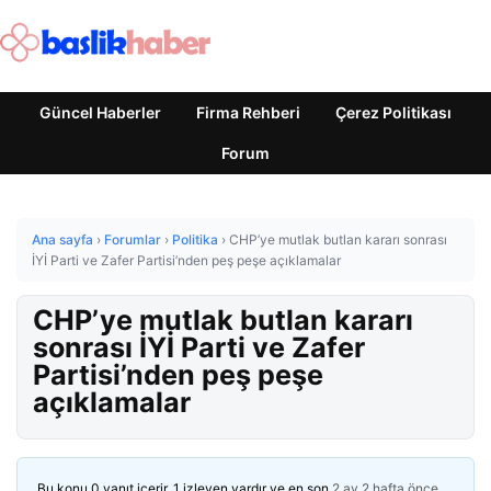
Güncel Haberler
Firma Rehberi
Çerez Politikası
Forum
Ana sayfa
›
Forumlar
›
Politika
›
CHP’ye mutlak butlan kararı sonrası
İYİ Parti ve Zafer Partisi’nden peş peşe açıklamalar
CHP’ye mutlak butlan kararı
sonrası İYİ Parti ve Zafer
Partisi’nden peş peşe
açıklamalar
Bu konu 0 yanıt içerir, 1 izleyen vardır ve en son
2 ay 2 hafta önce