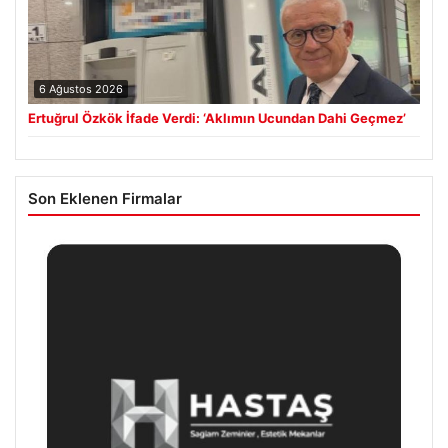
6 Ağustos 2026
Ertuğrul Özkök İfade Verdi: ‘Aklımın Ucundan Dahi Geçmez’
Son Eklenen Firmalar