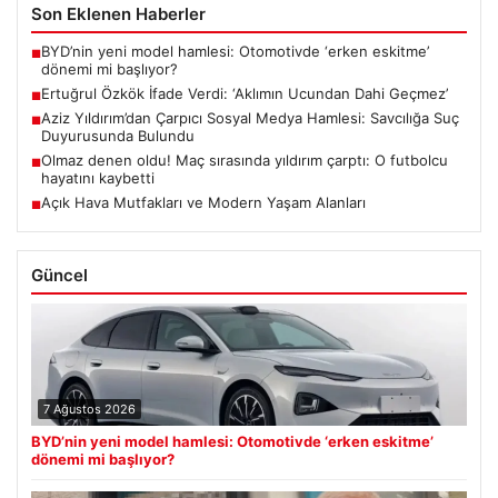
Son Eklenen Haberler
BYD’nin yeni model hamlesi: Otomotivde ‘erken eskitme’
■
dönemi mi başlıyor?
Ertuğrul Özkök İfade Verdi: ‘Aklımın Ucundan Dahi Geçmez’
■
Aziz Yıldırım’dan Çarpıcı Sosyal Medya Hamlesi: Savcılığa Suç
■
Duyurusunda Bulundu
Olmaz denen oldu! Maç sırasında yıldırım çarptı: O futbolcu
■
hayatını kaybetti
Açık Hava Mutfakları ve Modern Yaşam Alanları
■
Güncel
7 Ağustos 2026
BYD’nin yeni model hamlesi: Otomotivde ‘erken eskitme’
dönemi mi başlıyor?