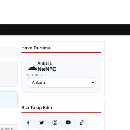
m
Hava Durumu
☁
Ankara
NaN°C
ŞEHIR SEÇ
Bizi Takip Edin
#18715