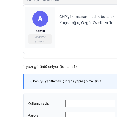
CHP’yi karıştıran mutlak butlan ka
A
Kılıçdaroğlu, Özgür Özel’den “kurult
admin
Anahtar
yönetici
1 yazı görüntüleniyor (toplam 1)
Bu konuyu yanıtlamak için giriş yapmış olmalısınız.
Kullanıcı adı:
Parola: