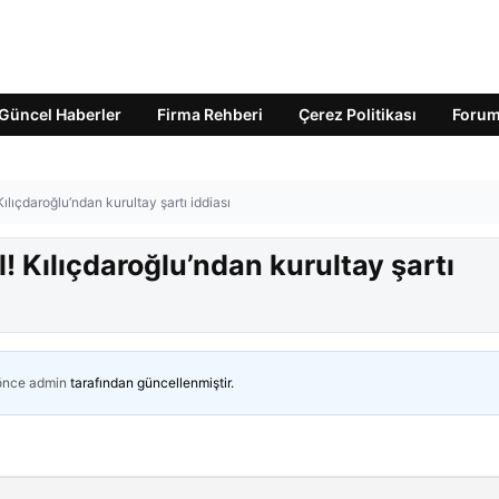
Güncel Haberler
Firma Rehberi
Çerez Politikası
Foru
Kılıçdaroğlu’ndan kurultay şartı iddiası
l! Kılıçdaroğlu’ndan kurultay şartı
 önce
admin
tarafından güncellenmiştir.