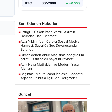
BTC
3052668
▲ +0.55%
Son Eklenen Haberler
Ertuğrul Özkök İfade Verdi: ‘Aklımın
■
Ucundan Dahi Geçmez’
Aziz Yıldırım’dan Çarpıcı Sosyal Medya
■
Hamlesi: Savcılığa Suç Duyurusunda
Bulundu
Olmaz denen oldu! Maç sırasında yıldırım
■
çarptı: O futbolcu hayatını kaybetti
Açık Hava Mutfakları ve Modern Yaşam
■
Alanları
Beşiktaş, Mauro Icardi İddiasını Reddetti:
■
Arjantinli Yıldızla İlgili Son Gelişmeler
Güncel