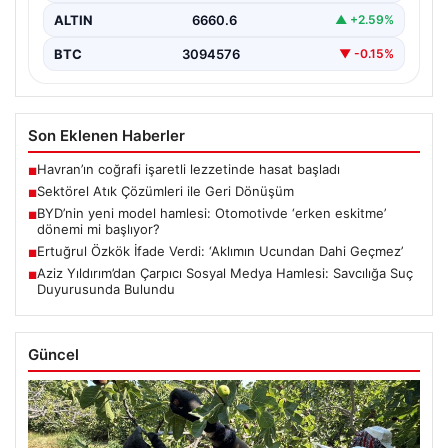
ALTIN
6660.6
▲ +2.59%
BTC
3094576
▼ -0.15%
Son Eklenen Haberler
Havran’ın coğrafi işaretli lezzetinde hasat başladı
■
Sektörel Atık Çözümleri ile Geri Dönüşüm
■
BYD’nin yeni model hamlesi: Otomotivde ‘erken eskitme’
■
dönemi mi başlıyor?
Ertuğrul Özkök İfade Verdi: ‘Aklımın Ucundan Dahi Geçmez’
■
Aziz Yıldırım’dan Çarpıcı Sosyal Medya Hamlesi: Savcılığa Suç
■
Duyurusunda Bulundu
Güncel