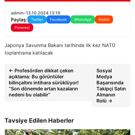
admin
•
13.10.2024 13:19
Paylaş:
Twitter
Facebook
WhatsApp
Reddit
Pinterest
Japonya Savunma Bakanı tarihinde ilk kez NATO
toplantısına katılacak
← Profesörden dikkat çeken
Sosyal
açıklama: Bu görüntüler
Medya
bilinçaltını intihara sürüklüyor!
Başarısında
“Son dönemde artan kazaların
Takipçi Satın
nedeni bu olabilir”
Almanın
Rolü →
Tavsiye Edilen Haberler