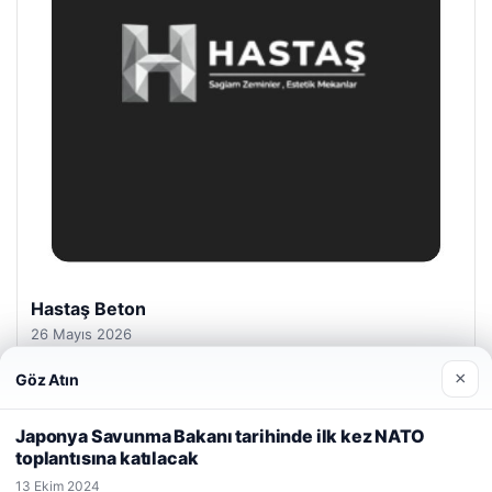
Prenses Night Club
29 Nisan 2026
×
Göz Atın
Web sitemizi nasıl kullandığınızı daha iyi anlayabilmek,
deneyiminizi kişiselleştirmek ve geliştirmek amacıyla çerezler
Japonya Savunma Bakanı tarihinde ilk kez NATO
kullanıyoruz.
Çerez Politikamız
toplantısına katılacak
Reddet
Kabul Et
13 Ekim 2024