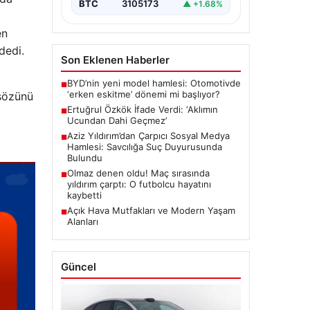
BTC
3105173
▲ +1.68%
en
dedi.
Son Eklenen Haberler
BYD’nin yeni model hamlesi: Otomotivde
■
‘erken eskitme’ dönemi mi başlıyor?
 sözünü
Ertuğrul Özkök İfade Verdi: ‘Aklımın
■
Ucundan Dahi Geçmez’
Aziz Yıldırım’dan Çarpıcı Sosyal Medya
■
Hamlesi: Savcılığa Suç Duyurusunda
Bulundu
Olmaz denen oldu! Maç sırasında
■
yıldırım çarptı: O futbolcu hayatını
kaybetti
Açık Hava Mutfakları ve Modern Yaşam
■
Alanları
Güncel