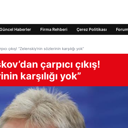
Güncel Haberler
Firma Rehberi
Çerez Politikası
Foru
cı çıkış! “Zelenskiy’nin sözlerinin karşılığı yok”
ov’dan çarpıcı çıkış!
inin karşılığı yok”