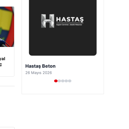
yal
ç
Prenses Night Club
29 Nisan 2026