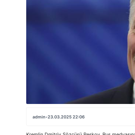
admin
•
23.03.2025 22:06
Kremlin Dmitriy Sözcüsü Peskov, Rus medyasına 