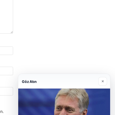
×
Göz Atın
n.