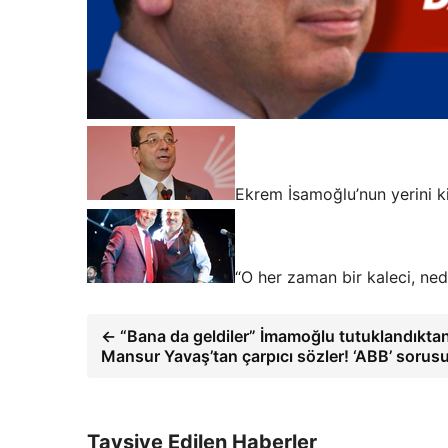
Ekrem İsamoğlu’nun yerini k
“O her zaman bir kaleci, ne
← “Bana da geldiler” İmamoğlu tutuklandıktan 
Mansur Yavaş’tan çarpıcı sözler! ‘ABB’ sorus
Tavsiye Edilen Haberler