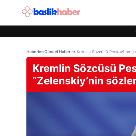
Haberler
›
Güncel Haberler
›
Kremlin Sözcüsü Peskov’dan çarpı
Kremlin Sözcüsü Pesk
“Zelenskiy’nin sözler