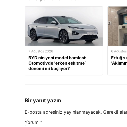
7 Ağustos 2026
6 Ağustos
BYD’nin yeni model hamlesi:
Ertuğru
Otomotivde ‘erken eskitme’
‘Aklımı
dönemi mi başlıyor?
Bir yanıt yazın
E-posta adresiniz yayınlanmayacak.
Gerekli ala
Yorum
*