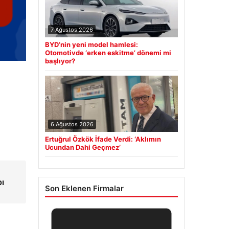
7 Ağustos 2026
BYD’nin yeni model hamlesi:
Otomotivde ‘erken eskitme’ dönemi mi
başlıyor?
6 Ağustos 2026
Ertuğrul Özkök İfade Verdi: ‘Aklımın
Ucundan Dahi Geçmez’
pı
Son Eklenen Firmalar