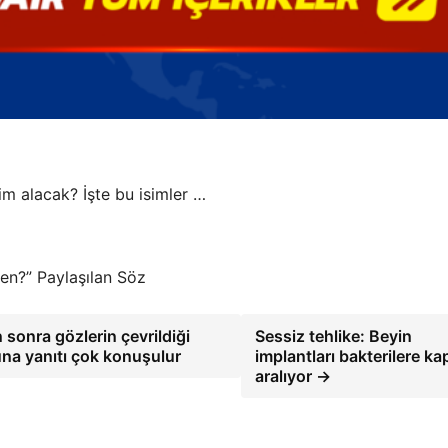
im alacak? İşte bu isimler …
den?” Paylaşılan Söz
sonra gözlerin çevrildiği
Sessiz tehlike: Beyin
una yanıtı çok konuşulur
implantları bakterilere ka
aralıyor →