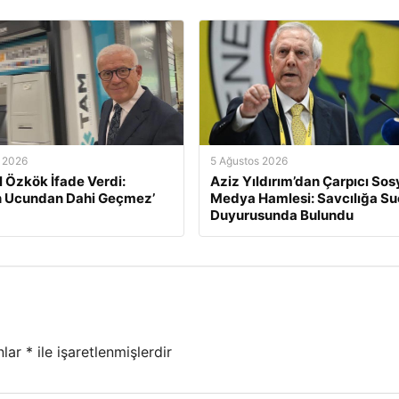
 2026
5 Ağustos 2026
l Özkök İfade Verdi:
Aziz Yıldırım’dan Çarpıcı Sos
n Ucundan Dahi Geçmez’
Medya Hamlesi: Savcılığa Su
Duyurusunda Bulundu
nlar
*
ile işaretlenmişlerdir