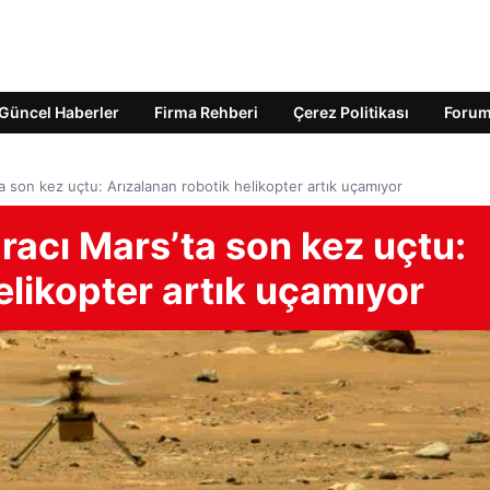
Güncel Haberler
Firma Rehberi
Çerez Politikası
Foru
a son kez uçtu: Arızalanan robotik helikopter artık uçamıyor
racı Mars’ta son kez uçtu:
elikopter artık uçamıyor