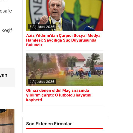
mesafe
5 Ağustos 2026
 keşif
Aziz Yıldırım’dan Çarpıcı Sosyal Medya
Hamlesi: Savcılığa Suç Duyurusunda
Bulundu
yan
4 Ağustos 2026
Olmaz denen oldu! Maç sırasında
yıldırım çarptı: O futbolcu hayatını
kaybetti
Son Eklenen Firmalar