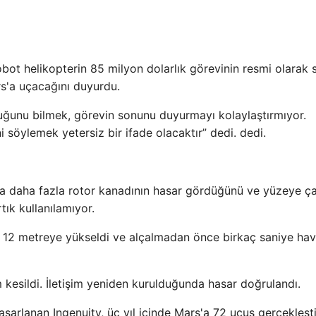
obot helikopterin 85 milyon dolarlık görevinin resmi olarak
rs'a uçacağını duyurdu.
uğunu bilmek, görevin sonunu duyurmayı kolaylaştırmıyor.
ni söylemek yetersiz bir ifade olacaktır” dedi. dedi.
eya daha fazla rotor kanadının hasar gördüğünü ve yüzeye ç
tık kullanılamıyor.
a 12 metreye yükseldi ve alçalmadan önce birkaç saniye ha
 kesildi. İletişim yeniden kurulduğunda hasar doğrulandı.
tasarlanan Ingenuity, üç yıl içinde Mars'a 72 uçuş gerçekleşti