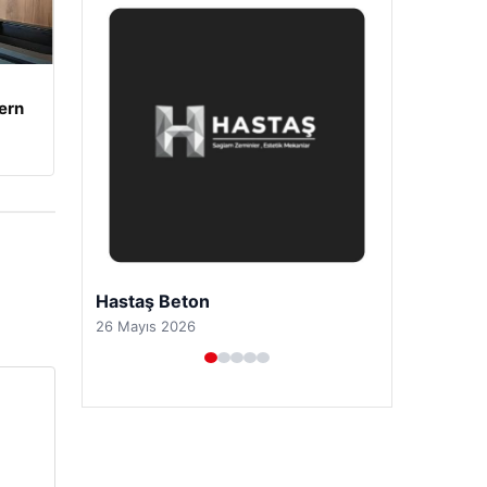
ern
Prenses Night Club
29 Nisan 2026