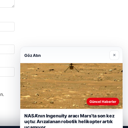
×
Göz Atın
n.
Güncel Haberler
NASA’nın Ingenuity aracı Mars’ta son kez
uçtu: Arızalanan robotik helikopter artık
uçamıyor