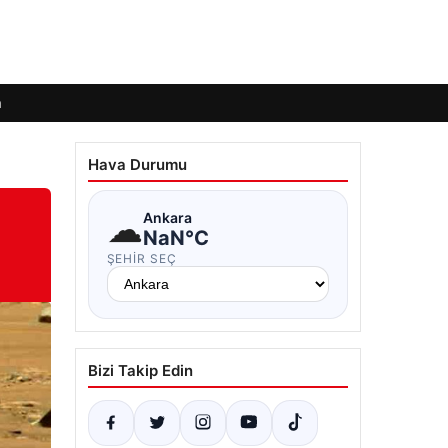
m
Hava Durumu
☁
Ankara
NaN°C
ŞEHIR SEÇ
Bizi Takip Edin