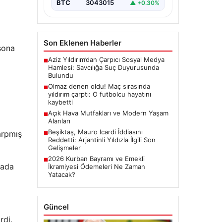
BTC
3043015
▲ +0.30%
Son Eklenen Haberler
 sona
Aziz Yıldırım’dan Çarpıcı Sosyal Medya
■
Hamlesi: Savcılığa Suç Duyurusunda
Bulundu
Olmaz denen oldu! Maç sırasında
■
yıldırım çarptı: O futbolcu hayatını
kaybetti
Açık Hava Mutfakları ve Modern Yaşam
■
Alanları
Beşiktaş, Mauro Icardi İddiasını
arpmış
■
Reddetti: Arjantinli Yıldızla İlgili Son
Gelişmeler
2026 Kurban Bayramı ve Emekli
■
vada
İkramiyesi Ödemeleri Ne Zaman
Yatacak?
Güncel
rdi.