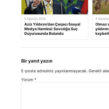
5 Ağustos 2026
4 Ağusto
Aziz Yıldırım’dan Çarpıcı Sosyal
Olmaz d
Medya Hamlesi: Savcılığa Suç
yıldırım
Duyurusunda Bulundu
kaybett
Bir yanıt yazın
E-posta adresiniz yayınlanmayacak.
Gerekli ala
Yorum
*