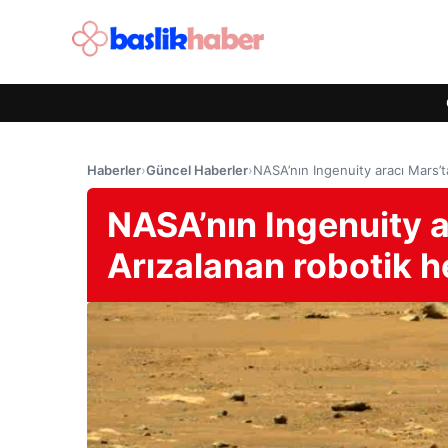
Haberler
›
Güncel Haberler
›
NASA’nın Ingenuity aracı Mars’t
NASA’nın Ingenuity a
Arızalanan robotik h