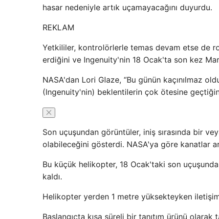
hasar nedeniyle artık uçamayacağını duyurdu.
REKLAM
Yetkililer, kontrolörlerle temas devam etse de r
erdiğini ve Ingenuity'nin 18 Ocak'ta son kez Ma
NASA'dan Lori Glaze, “Bu günün kaçınılmaz old
(Ingenuity'nin) beklentilerin çok ötesine geçtiği
Son uçuşundan görüntüler, iniş sırasında bir v
olabileceğini gösterdi. NASA'ya göre kanatlar ar
Bu küçük helikopter, 18 Ocak'taki son uçuşund
kaldı.
Helikopter yerden 1 metre yüksekteyken iletişim
Başlangıçta kısa süreli bir tanıtım ürünü olarak 